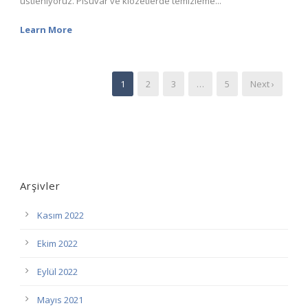
üstleniyoruz. Pisuvar ve klozetlerde temizleme...
Learn More
1
2
3
…
5
Next ›
Arşivler
Kasım 2022
Ekim 2022
Eylül 2022
Mayıs 2021