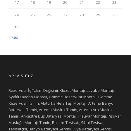
17
18
19
20
21
22
23
24
25
26
27
28
29
30
31
« Kas
Servisimiz
Rezervuar İç Takım Değişimi, Klozet Montajı, Lavabo Montajı,
Ayaklı Lavabo Montajı, Gömme Rezervuar Montajı, Gömme
Rezervuar Tamiri, Alaturka Hela Taşı Montajı, Artema Banyo
Bataryası Tamiri, Artema Musluk Tamiri, Artema Ara Musluk
Tamiri, Ankastre Duş Bataryası Montajı, Pisuvar Montajı, Pisuvar
Musluğu Montajı, Tamiri, Bakımı, Tesisatı, Sıhhi Tesisat,
Tesisatçısı, Banyo Bataryası Servisi, Evye Bataryası Servisi,