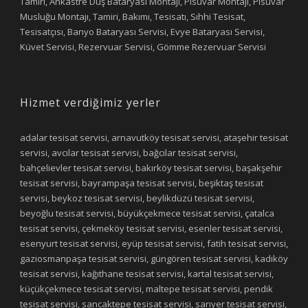
Tamiri, Ankastre Duş Bataryası Montajı, Pisuvar Montajı, Pisuvar
Musluğu Montajı, Tamiri, Bakımı, Tesisatı, Sıhhi Tesisat,
Tesisatçısı, Banyo Bataryası Servisi, Evye Bataryası Servisi,
Küvet Servisi, Rezervuar Servisi, Gömme Rezervuar Servisi
Hizmet verdiğimiz yerler
adalar tesisat servisi, arnavutköy tesisat servisi, ataşehir tesisat
servisi, avcılar tesisat servisi, bağcılar tesisat servisi,
bahçelievler tesisat servisi, bakırköy tesisat servisi, başakşehir
tesisat servisi, bayrampaşa tesisat servisi, beşiktaş tesisat
servisi, beykoz tesisat servisi, beylikdüzü tesisat servisi,
beyoğlu tesisat servisi, büyükçekmece tesisat servisi, çatalca
tesisat servisi, çekmeköy tesisat servisi, esenler tesisat servisi,
esenyurt tesisat servisi, eyüp tesisat servisi, fatih tesisat servisi,
gaziosmanpaşa tesisat servisi, güngören tesisat servisi, kadıköy
tesisat servisi, kağıthane tesisat servisi, kartal tesisat servisi,
küçükçekmece tesisat servisi, maltepe tesisat servisi, pendik
tesisat servisi, sancaktepe tesisat servisi, sarıyer tesisat servisi,