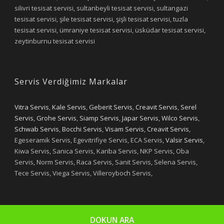
silivri tesisat servisi, sultanbeyli tesisat servisi, sultangazi
tesisat servisi, şile tesisat servisi, şişli tesisat servisi, tuzla
tesisat servisi, ümraniye tesisat servisi, üsküdar tesisat servisi,
zeytinburnu tesisat servisi
Servis Verdiğimiz Markalar
Vitra Servis
,
Kale Servis
,
Geberit Servis
,
Creavit Servis
,
Serel
Servis
,
Grohe Servis
,
Siamp Servis
,
Japar Servis
,
Wilco Servis
,
Schwab Servis
,
Bocchi Servis
,
Visam Servis
,
Creavit Servis
,
Egeseramik Servis, Egevitrifiye Servis, ECA Servis,
Valsir Servis
,
Kiwa Servis, Sanica Servis, Kariba Servis, NKP Servis, Oba
Servis, Norm Servis, Raca Servis, Sanit Servis, Selena Servis,
Tece Servis, Viega Servis, Villeroyboch Servis,
DOKUN ARA
Copyright 2019 - Yıldızlar Tesisat
Designed by Selim OYAN