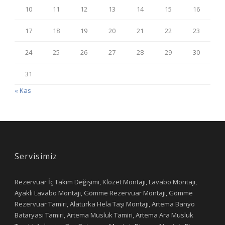
10
11
12
13
14
15
16
17
18
19
20
21
22
23
24
25
26
27
28
29
30
31
« Kas
Servisimiz
Rezervuar İç Takım Değişimi, Klozet Montajı, Lavabo Montajı,
Ayaklı Lavabo Montajı, Gömme Rezervuar Montajı, Gömme
Rezervuar Tamiri, Alaturka Hela Taşı Montajı, Artema Banyo
Bataryası Tamiri, Artema Musluk Tamiri, Artema Ara Musluk