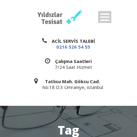
ACİL SERVİS TALEBİ
0216 526 54 55
Çalışma Saatleri
7/24 Saat Hizmet
Tatlısu Mah. Göksu Cad.
No:18 D:3 Ümraniye, istanbul
Tag