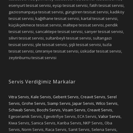
esenyurt tesisat servisi, eyüp tesisat servisi, fatih tesisat servisi,
gaziosmanpaşa tesisat servisi, güngören tesisat servisi, kadıköy
tesisat servisi, kağıthane tesisat servisi, kartal tesisat servisi,
küçükçekmece tesisat servisi, maltepe tesisat servisi, pendik
tesisat servisi, sancaktepe tesisat servisi, sarıyer tesisat servisi,
silivri tesisat servisi, sultanbeyli tesisat servisi, sultangazi
tesisat servisi, şile tesisat servisi, şişli tesisat servisi, tuzla
tesisat servisi, ümraniye tesisat servisi, üsküdar tesisat servisi,
zeytinburnu tesisat servisi
Servis Verdiğimiz Markalar
Vitra Servis
,
Kale Servis
,
Geberit Servis
,
Creavit Servis
,
Serel
Servis
,
Grohe Servis
,
Siamp Servis
,
Japar Servis
,
Wilco Servis
,
Schwab Servis
,
Bocchi Servis
,
Visam Servis
,
Creavit Servis
,
Egeseramik Servis, Egevitrifiye Servis, ECA Servis,
Valsir Servis
,
Kiwa Servis, Sanica Servis, Kariba Servis, NKP Servis, Oba
Servis, Norm Servis, Raca Servis, Sanit Servis, Selena Servis,