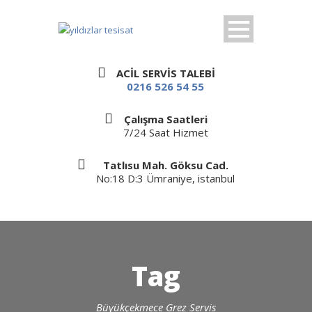
ACİL SERVİS TALEBİ
0216 526 54 55
Çalışma Saatleri
7/24 Saat Hizmet
Tatlısu Mah. Göksu Cad.
No:18 D:3 Ümraniye, istanbul
Tag
Büyükçekmece Grez Servis