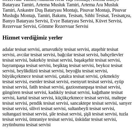
Bataryası Tamiri, Artema Musluk Tamiri, Artema Ara Musluk
Tamiri, Ankastre Duş Bataryası Montajı, Pisuvar Montajı, Pisuvar
Musluğu Montajı, Tamiri, Bakımı, Tesisatı, Sıhhi Tesisat, Tesisatçısı,
Banyo Bataryası Servisi, Evye Bataryası Servisi, Küvet Servisi,
Rezervuar Servisi, Gömme Rezervuar Servisi
Hizmet verdiğimiz yerler
adalar tesisat servisi, arnavutköy tesisat servisi, ataşehir tesisat
servisi, avcılar tesisat servisi, bağcılar tesisat servisi, bahçelievler
tesisat servisi, bakırköy tesisat servisi, başakşehir tesisat servisi,
bayrampaşa tesisat servisi, beşiktaş tesisat servisi, beykoz tesisat
servisi, beylikdüzü tesisat servisi, beyoğlu tesisat servisi,
büyükçekmece tesisat servisi, çatalca tesisat servisi, çekmeköy
tesisat servisi, esenler tesisat servisi, esenyurt tesisat servisi, eyüp
tesisat servisi, fatih tesisat servisi, gaziosmanpaşa tesisat servisi,
güngören tesisat servisi, kadıköy tesisat servisi, kağıthane tesisat
servisi, kartal tesisat servisi, küçükçekmece tesisat servisi, maltepe
tesisat servisi, pendik tesisat servisi, sancaktepe tesisat servisi, sarıyer
tesisat servisi, silivri tesisat servisi, sultanbeyli tesisat servisi,
sultangazi tesisat servisi, şile tesisat servisi, şişli tesisat servisi, tuzla
tesisat servisi, ümraniye tesisat servisi, üsküdar tesisat servisi,
zeytinburnu tesisat servisi