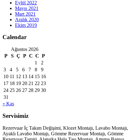
Eylül 2022
Mayıs 2021
Mart 2021
Aralık 2020
Ekim 2019
Calendar
Ağustos 2026
P
S
Ç
P
C
C
P
1
2
3
4
5
6
7
8
9
10
11
12
13
14
15
16
17
18
19
20
21
22
23
24
25
26
27
28
29
30
31
« Kas
Servisimiz
Rezervuar İç Takım Değişimi, Klozet Montajı, Lavabo Montajı,
Ayaklı Lavabo Montajı, Gömme Rezervuar Montajı, Gömme
Rezervuar Tamiri, Alaturka Hela Taşı Montajı, Artema Banyo