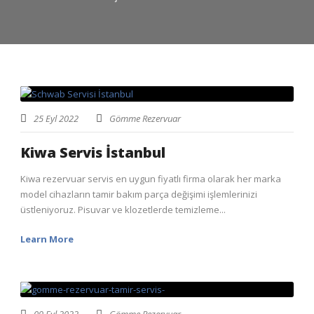
25 Eyl 2022
Gömme Rezervuar
Kiwa Servis İstanbul
Kiwa rezervuar servis en uygun fiyatlı firma olarak her marka
model cihazların tamir bakım parça değişimi işlemlerinizi
üstleniyoruz. Pisuvar ve klozetlerde temizleme...
Learn More
09 Eyl 2022
Gömme Rezervuar