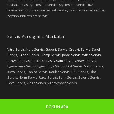
tesisat servisi, şile tesisat servisi, şişli tesisat servisi, tuzla
tesisat servisi, ümraniye tesisat servisi, üsküdar tesisat servisi,
zeytinburnu tesisat servisi
Servis Verdiğimiz Markalar
Vitra Servis
,
Kale Servis
,
Geberit Servis
,
Creavit Servis
,
Serel
Servis
,
Grohe Servis
,
Siamp Servis
,
Japar Servis
,
Wilco Servis
,
Schwab Servis
,
Bocchi Servis
,
Visam Servis
,
Creavit Servis
,
Egeseramik Servis, Egevitrifiye Servis, ECA Servis,
Valsir Servis
,
Kiwa Servis, Sanica Servis, Kariba Servis, NKP Servis, Oba
Servis, Norm Servis, Raca Servis, Sanit Servis, Selena Servis,
Tece Servis, Viega Servis, Villeroyboch Servis,
DOKUN ARA
Copyright 2019 - Yıldızlar Tesisat
Designed by Selim OYAN