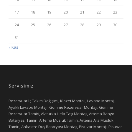
17
18
19
20
21
22
23
24
25
26
27
28
29
30
31
« Kas
Servisimiz
Rezervuar İç Takım Değişimi, Klozet Montajı, Lavabo Montajı,
Ayaklı Lavabo Montajı, Gömme Rezervuar Montajı, Gömme
Rezervuar Tamiri, Alaturka Hela Taşı Montajı, Artema Banyo
Bataryası Tamiri, Artema Musluk Tamiri, Artema Ara Musluk
Tamiri, Ankastre Duş Bataryası Montajı, Pisuvar Montajı, Pisuvar