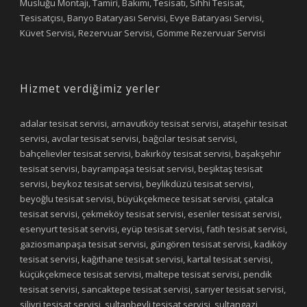
Musluğu Montajı, Tamiri, Bakımı, Tesisatı, Sıhhi Tesisat,
Tesisatçısı, Banyo Bataryası Servisi, Evye Bataryası Servisi,
Küvet Servisi, Rezervuar Servisi, Gömme Rezervuar Servisi
Hizmet verdiğimiz yerler
adalar tesisat servisi, arnavutköy tesisat servisi, ataşehir tesisat
servisi, avcılar tesisat servisi, bağcılar tesisat servisi,
bahçelievler tesisat servisi, bakırköy tesisat servisi, başakşehir
tesisat servisi, bayrampaşa tesisat servisi, beşiktaş tesisat
servisi, beykoz tesisat servisi, beylikdüzü tesisat servisi,
beyoğlu tesisat servisi, büyükçekmece tesisat servisi, çatalca
tesisat servisi, çekmeköy tesisat servisi, esenler tesisat servisi,
esenyurt tesisat servisi, eyüp tesisat servisi, fatih tesisat servisi,
gaziosmanpaşa tesisat servisi, güngören tesisat servisi, kadıköy
tesisat servisi, kağıthane tesisat servisi, kartal tesisat servisi,
küçükçekmece tesisat servisi, maltepe tesisat servisi, pendik
tesisat servisi, sancaktepe tesisat servisi, sarıyer tesisat servisi,
silivri tesisat servisi, sultanbeyli tesisat servisi, sultangazi