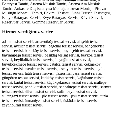
Bataryası Tamiri, Artema Musluk Tamiri, Artema Ara Musluk
Tamiri, Ankastre Duş Bataryası Montajı, Pisuvar Montajı, Pisuvar
Musluğu Montajı, Tamiri, Bakımı, Tesisatı, Sıhhi Tesisat, Tesisatçısı,
Banyo Bataryası Servisi, Evye Bataryası Servisi, Küvet Servisi,
Rezervuar Servisi, Gömme Rezervuar Servisi
Hizmet verdiğimiz yerler
adalar tesisat servisi, arnavutköy tesisat servisi, ataşehir tesisat
servisi, avcılar tesisat servisi, bağcılar tesisat servisi, bahçelievler
tesisat servisi, bakırköy tesisat servisi, başakşehir tesisat servisi,
bayrampaşa tesisat servisi, beşiktaş tesisat servisi, beykoz tesisat
servisi, beylikdüzü tesisat servisi, beyoğlu tesisat servisi,
büyükçekmece tesisat servisi, çatalca tesisat servisi, çekmeköy
tesisat servisi, esenler tesisat servisi, esenyurt tesisat servisi, eyüp
tesisat servisi, fatih tesisat servisi, gaziosmanpaşa tesisat servisi,
güngören tesisat servisi, kadıköy tesisat servisi, kağıthane tesisat
servisi, kartal tesisat servisi, küçükçekmece tesisat servisi, maltepe
tesisat servisi, pendik tesisat servisi, sancaktepe tesisat servisi, sarıyer
tesisat servisi, silivri tesisat servisi, sultanbeyli tesisat servisi,
sultangazi tesisat servisi, şile tesisat servisi, şişli tesisat servisi, tuzla
tesisat servisi, ümraniye tesisat servisi, üsküdar tesisat servisi,
zeytinburnu tesisat servisi