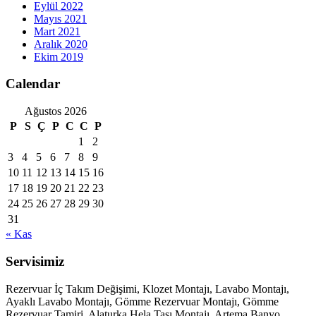
Eylül 2022
Mayıs 2021
Mart 2021
Aralık 2020
Ekim 2019
Calendar
Ağustos 2026
P
S
Ç
P
C
C
P
1
2
3
4
5
6
7
8
9
10
11
12
13
14
15
16
17
18
19
20
21
22
23
24
25
26
27
28
29
30
31
« Kas
Servisimiz
Rezervuar İç Takım Değişimi, Klozet Montajı, Lavabo Montajı,
Ayaklı Lavabo Montajı, Gömme Rezervuar Montajı, Gömme
Rezervuar Tamiri, Alaturka Hela Taşı Montajı, Artema Banyo