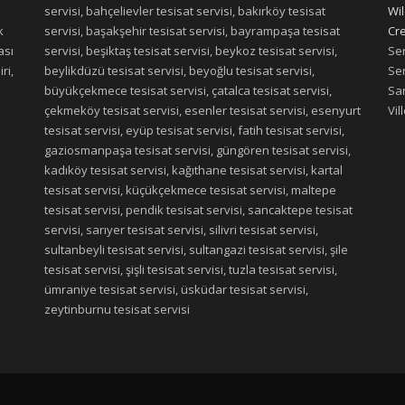
servisi, bahçelievler tesisat servisi, bakırköy tesisat
Wil
k
servisi, başakşehir tesisat servisi, bayrampaşa tesisat
Cre
ası
servisi, beşiktaş tesisat servisi, beykoz tesisat servisi,
Ser
ri,
beylikdüzü tesisat servisi, beyoğlu tesisat servisi,
Ser
büyükçekmece tesisat servisi, çatalca tesisat servisi,
San
çekmeköy tesisat servisi, esenler tesisat servisi, esenyurt
Vil
tesisat servisi, eyüp tesisat servisi, fatih tesisat servisi,
gaziosmanpaşa tesisat servisi, güngören tesisat servisi,
kadıköy tesisat servisi, kağıthane tesisat servisi, kartal
tesisat servisi, küçükçekmece tesisat servisi, maltepe
tesisat servisi, pendik tesisat servisi, sancaktepe tesisat
servisi, sarıyer tesisat servisi, silivri tesisat servisi,
sultanbeyli tesisat servisi, sultangazi tesisat servisi, şile
tesisat servisi, şişli tesisat servisi, tuzla tesisat servisi,
ümraniye tesisat servisi, üsküdar tesisat servisi,
zeytinburnu tesisat servisi