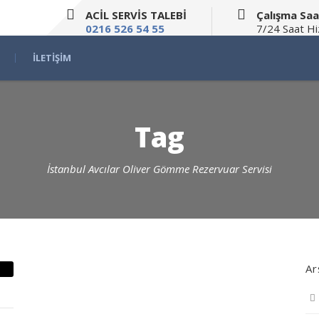
ACİL SERVİS TALEBİ
Çalışma Saa
0216 526 54 55
7/24 Saat H
İLETIŞIM
Tag
İstanbul Avcılar Oliver Gömme Rezervuar Servisi
Ar