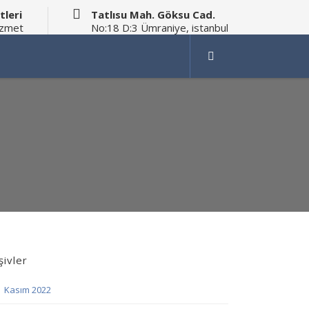
tleri
Tatlısu Mah. Göksu Cad.
izmet
No:18 D:3 Ümraniye, istanbul
şivler
Kasım 2022