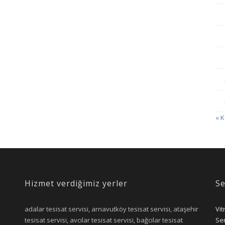
« 
Hizmet verdiğimiz yerler
Se
adalar tesisat servisi, arnavutköy tesisat servisi, ataşehir
Vit
tesisat servisi, avcılar tesisat servisi, bağcılar tesisat
Ser