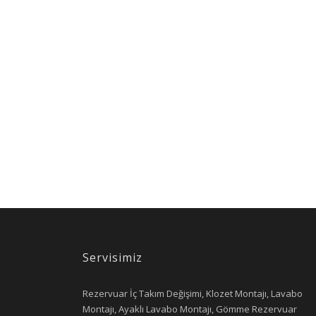
Servisimiz
Rezervuar İç Takım Değişimi, Klozet Montajı, Lavabo
Montajı, Ayaklı Lavabo Montajı, Gömme Rezervuar