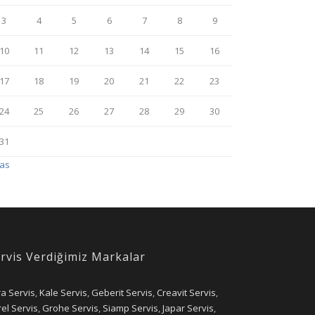
3
4
5
6
7
8
9
10
11
12
13
14
15
16
17
18
19
20
21
22
23
24
25
26
27
28
29
30
31
Kas
rvis Verdiğimiz Markalar
ra Servis
,
Kale Servis
,
Geberit Servis
,
Creavit Servis
,
el Servis
,
Grohe Servis
,
Siamp Servis
,
Japar Servis
,