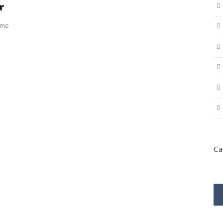
r
mme
Ca