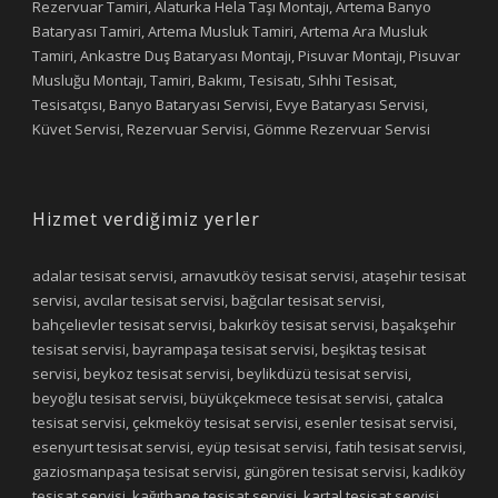
Rezervuar Tamiri, Alaturka Hela Taşı Montajı, Artema Banyo
Bataryası Tamiri, Artema Musluk Tamiri, Artema Ara Musluk
Tamiri, Ankastre Duş Bataryası Montajı, Pisuvar Montajı, Pisuvar
Musluğu Montajı, Tamiri, Bakımı, Tesisatı, Sıhhi Tesisat,
Tesisatçısı, Banyo Bataryası Servisi, Evye Bataryası Servisi,
Küvet Servisi, Rezervuar Servisi, Gömme Rezervuar Servisi
Hizmet verdiğimiz yerler
adalar tesisat servisi, arnavutköy tesisat servisi, ataşehir tesisat
servisi, avcılar tesisat servisi, bağcılar tesisat servisi,
bahçelievler tesisat servisi, bakırköy tesisat servisi, başakşehir
tesisat servisi, bayrampaşa tesisat servisi, beşiktaş tesisat
servisi, beykoz tesisat servisi, beylikdüzü tesisat servisi,
beyoğlu tesisat servisi, büyükçekmece tesisat servisi, çatalca
tesisat servisi, çekmeköy tesisat servisi, esenler tesisat servisi,
esenyurt tesisat servisi, eyüp tesisat servisi, fatih tesisat servisi,
gaziosmanpaşa tesisat servisi, güngören tesisat servisi, kadıköy
tesisat servisi, kağıthane tesisat servisi, kartal tesisat servisi,