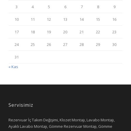
3
4
5
6
7
8
9
10
11
12
13
14
15
16
17
18
19
20
21
22
23
24
25
26
27
28
29
30
31
« Kas
Servisimiz
Rezervuar İç Takım Değişimi, Klozet Montajı, Lavabo Montajı,
Ayaklı Lavabo Montajı, Gömme Rezervuar Montajı, Gömme