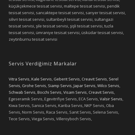
küçükçekmece tesisat servisi, maltepe tesisat servisi, pendik
tesisat servisi, sancaktepe tesisat servisi, sarıyer tesisat servisi,
silivri tesisat servisi, sultanbeyli tesisat servisi, sultangazi
tesisat servisi, şile tesisat servisi, şişli tesisat servisi, tuzla
tesisat servisi, ümraniye tesisat servisi, üsküdar tesisat servisi,
zeytinburnu tesisat servisi
Servis Verdiğimiz Markalar
Vitra Servis
,
Kale Servis
,
Geberit Servis
,
Creavit Servis
,
Serel
Servis
,
Grohe Servis
,
Siamp Servis
,
Japar Servis
,
Wilco Servis
,
Schwab Servis
,
Bocchi Servis
,
Visam Servis
,
Creavit Servis
,
Egeseramik Servis, Egevitrifiye Servis, ECA Servis,
Valsir Servis
,
Kiwa Servis, Sanica Servis, Kariba Servis, NKP Servis, Oba
Servis, Norm Servis, Raca Servis, Sanit Servis, Selena Servis,
Tece Servis, Viega Servis, Villeroyboch Servis,