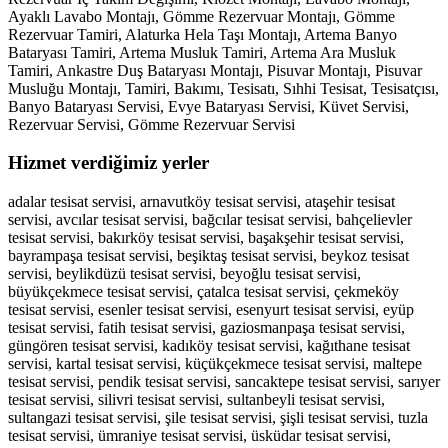
Ayaklı Lavabo Montajı, Gömme Rezervuar Montajı, Gömme
Rezervuar Tamiri, Alaturka Hela Taşı Montajı, Artema Banyo
Bataryası Tamiri, Artema Musluk Tamiri, Artema Ara Musluk
Tamiri, Ankastre Duş Bataryası Montajı, Pisuvar Montajı, Pisuvar
Musluğu Montajı, Tamiri, Bakımı, Tesisatı, Sıhhi Tesisat, Tesisatçısı,
Banyo Bataryası Servisi, Evye Bataryası Servisi, Küvet Servisi,
Rezervuar Servisi, Gömme Rezervuar Servisi
Hizmet verdiğimiz yerler
adalar tesisat servisi, arnavutköy tesisat servisi, ataşehir tesisat
servisi, avcılar tesisat servisi, bağcılar tesisat servisi, bahçelievler
tesisat servisi, bakırköy tesisat servisi, başakşehir tesisat servisi,
bayrampaşa tesisat servisi, beşiktaş tesisat servisi, beykoz tesisat
servisi, beylikdüzü tesisat servisi, beyoğlu tesisat servisi,
büyükçekmece tesisat servisi, çatalca tesisat servisi, çekmeköy
tesisat servisi, esenler tesisat servisi, esenyurt tesisat servisi, eyüp
tesisat servisi, fatih tesisat servisi, gaziosmanpaşa tesisat servisi,
güngören tesisat servisi, kadıköy tesisat servisi, kağıthane tesisat
servisi, kartal tesisat servisi, küçükçekmece tesisat servisi, maltepe
tesisat servisi, pendik tesisat servisi, sancaktepe tesisat servisi, sarıyer
tesisat servisi, silivri tesisat servisi, sultanbeyli tesisat servisi,
sultangazi tesisat servisi, şile tesisat servisi, şişli tesisat servisi, tuzla
tesisat servisi, ümraniye tesisat servisi, üsküdar tesisat servisi,