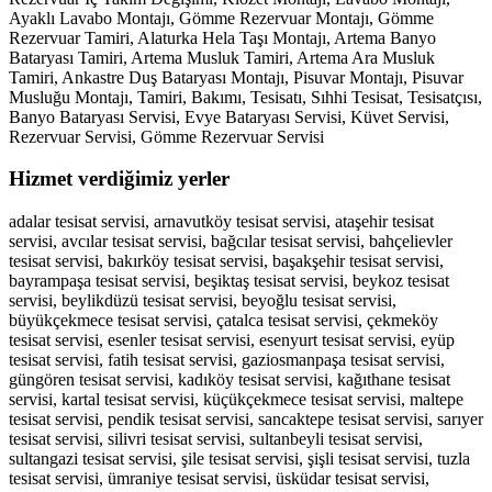
Ayaklı Lavabo Montajı, Gömme Rezervuar Montajı, Gömme
Rezervuar Tamiri, Alaturka Hela Taşı Montajı, Artema Banyo
Bataryası Tamiri, Artema Musluk Tamiri, Artema Ara Musluk
Tamiri, Ankastre Duş Bataryası Montajı, Pisuvar Montajı, Pisuvar
Musluğu Montajı, Tamiri, Bakımı, Tesisatı, Sıhhi Tesisat, Tesisatçısı,
Banyo Bataryası Servisi, Evye Bataryası Servisi, Küvet Servisi,
Rezervuar Servisi, Gömme Rezervuar Servisi
Hizmet verdiğimiz yerler
adalar tesisat servisi, arnavutköy tesisat servisi, ataşehir tesisat
servisi, avcılar tesisat servisi, bağcılar tesisat servisi, bahçelievler
tesisat servisi, bakırköy tesisat servisi, başakşehir tesisat servisi,
bayrampaşa tesisat servisi, beşiktaş tesisat servisi, beykoz tesisat
servisi, beylikdüzü tesisat servisi, beyoğlu tesisat servisi,
büyükçekmece tesisat servisi, çatalca tesisat servisi, çekmeköy
tesisat servisi, esenler tesisat servisi, esenyurt tesisat servisi, eyüp
tesisat servisi, fatih tesisat servisi, gaziosmanpaşa tesisat servisi,
güngören tesisat servisi, kadıköy tesisat servisi, kağıthane tesisat
servisi, kartal tesisat servisi, küçükçekmece tesisat servisi, maltepe
tesisat servisi, pendik tesisat servisi, sancaktepe tesisat servisi, sarıyer
tesisat servisi, silivri tesisat servisi, sultanbeyli tesisat servisi,
sultangazi tesisat servisi, şile tesisat servisi, şişli tesisat servisi, tuzla
tesisat servisi, ümraniye tesisat servisi, üsküdar tesisat servisi,