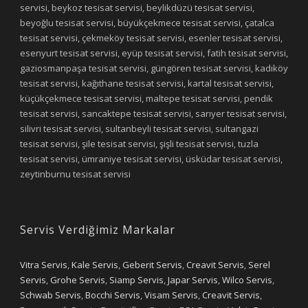
servisi, beykoz tesisat servisi, beylikdüzü tesisat servisi,
beyoğlu tesisat servisi, büyükçekmece tesisat servisi, çatalca
tesisat servisi, çekmeköy tesisat servisi, esenler tesisat servisi,
esenyurt tesisat servisi, eyüp tesisat servisi, fatih tesisat servisi,
gaziosmanpaşa tesisat servisi, güngören tesisat servisi, kadıköy
tesisat servisi, kağıthane tesisat servisi, kartal tesisat servisi,
küçükçekmece tesisat servisi, maltepe tesisat servisi, pendik
tesisat servisi, sancaktepe tesisat servisi, sarıyer tesisat servisi,
silivri tesisat servisi, sultanbeyli tesisat servisi, sultangazi
tesisat servisi, şile tesisat servisi, şişli tesisat servisi, tuzla
tesisat servisi, ümraniye tesisat servisi, üsküdar tesisat servisi,
zeytinburnu tesisat servisi
Servis Verdiğimiz Markalar
Vitra Servis
,
Kale Servis
,
Geberit Servis
,
Creavit Servis
,
Serel
Servis
,
Grohe Servis
,
Siamp Servis
,
Japar Servis
,
Wilco Servis
,
Schwab Servis
,
Bocchi Servis
,
Visam Servis
,
Creavit Servis
,