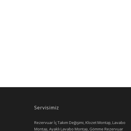
Servisimiz
Rezervuar İç Takım Değişimi, Klozet Montajı, Lavabo
Montajı, Ayaklı Lavabo Montajı, Gömme Rezervuar