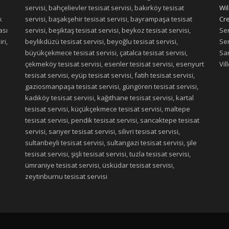
servisi, bahçelievler tesisat servisi, bakırköy tesisat
Wil
k
servisi, başakşehir tesisat servisi, bayrampaşa tesisat
Cre
ası
servisi, beşiktaş tesisat servisi, beykoz tesisat servisi,
Ser
ri,
beylikdüzü tesisat servisi, beyoğlu tesisat servisi,
Ser
büyükçekmece tesisat servisi, çatalca tesisat servisi,
San
çekmeköy tesisat servisi, esenler tesisat servisi, esenyurt
Vil
tesisat servisi, eyüp tesisat servisi, fatih tesisat servisi,
gaziosmanpaşa tesisat servisi, güngören tesisat servisi,
kadıköy tesisat servisi, kağıthane tesisat servisi, kartal
tesisat servisi, küçükçekmece tesisat servisi, maltepe
tesisat servisi, pendik tesisat servisi, sancaktepe tesisat
servisi, sarıyer tesisat servisi, silivri tesisat servisi,
sultanbeyli tesisat servisi, sultangazi tesisat servisi, şile
tesisat servisi, şişli tesisat servisi, tuzla tesisat servisi,
ümraniye tesisat servisi, üsküdar tesisat servisi,
zeytinburnu tesisat servisi