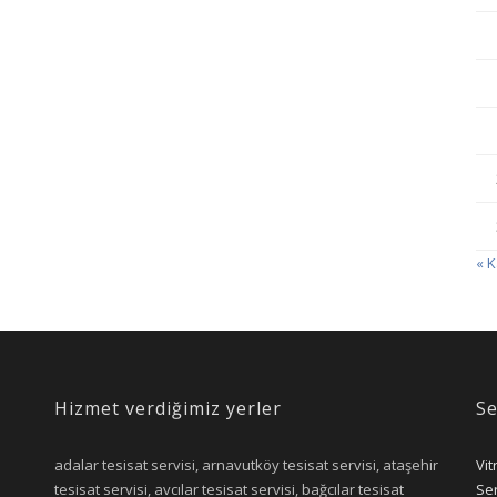
« 
Hizmet verdiğimiz yerler
Se
adalar tesisat servisi, arnavutköy tesisat servisi, ataşehir
Vit
tesisat servisi, avcılar tesisat servisi, bağcılar tesisat
Ser