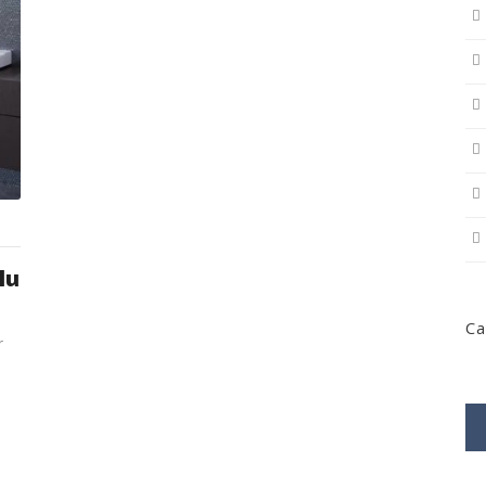
lu
Ca
r