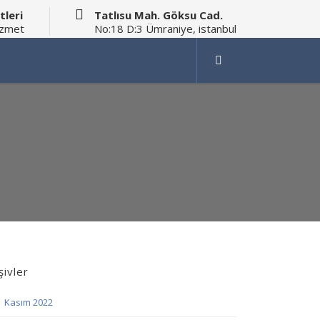
tleri
Tatlısu Mah. Göksu Cad.
izmet
No:18 D:3 Ümraniye, istanbul
şivler
Kasım 2022