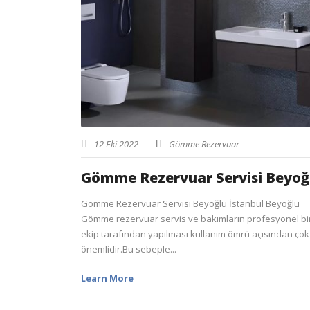
12 Eki 2022
Gömme Rezervuar
Gömme Rezervuar Servisi Beyoğ
Gömme Rezervuar Servisi Beyoğlu İstanbul Beyoğlu
Gömme rezervuar servis ve bakımların profesyonel bi
ekip tarafından yapılması kullanım ömrü açısından çok
önemlidir.Bu sebeple...
Learn More