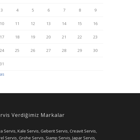
3
4
5
6
7
8
9
10
11
12
13
14
15
16
17
18
19
20
21
22
23
24
25
26
27
28
29
30
31
Kas
rvis Verdiğimiz Markalar
ra Servis
,
Kale Servis
,
Geberit Servis
,
Creavit Servis
,
el Servis
,
Grohe Servis
,
Siamp Servis
,
Japar Servis
,