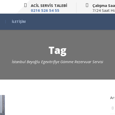
ACİL SERVİS TALEBİ
Çalışma Saa
0216 526 54 55
7/24 Saat H
İLETIŞIM
Tag
İstanbul Beyoğlu Egevitrifiye Gömme Rezervuar Servisi
Ar