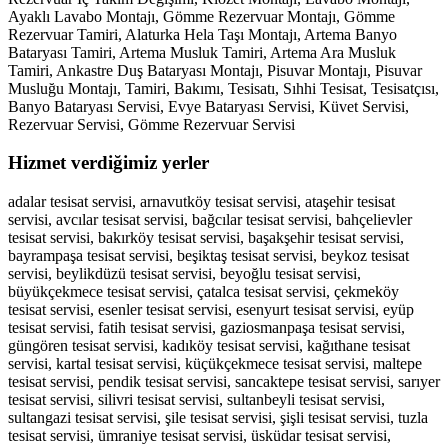
Ayaklı Lavabo Montajı, Gömme Rezervuar Montajı, Gömme
Rezervuar Tamiri, Alaturka Hela Taşı Montajı, Artema Banyo
Bataryası Tamiri, Artema Musluk Tamiri, Artema Ara Musluk
Tamiri, Ankastre Duş Bataryası Montajı, Pisuvar Montajı, Pisuvar
Musluğu Montajı, Tamiri, Bakımı, Tesisatı, Sıhhi Tesisat, Tesisatçısı,
Banyo Bataryası Servisi, Evye Bataryası Servisi, Küvet Servisi,
Rezervuar Servisi, Gömme Rezervuar Servisi
Hizmet verdiğimiz yerler
adalar tesisat servisi, arnavutköy tesisat servisi, ataşehir tesisat
servisi, avcılar tesisat servisi, bağcılar tesisat servisi, bahçelievler
tesisat servisi, bakırköy tesisat servisi, başakşehir tesisat servisi,
bayrampaşa tesisat servisi, beşiktaş tesisat servisi, beykoz tesisat
servisi, beylikdüzü tesisat servisi, beyoğlu tesisat servisi,
büyükçekmece tesisat servisi, çatalca tesisat servisi, çekmeköy
tesisat servisi, esenler tesisat servisi, esenyurt tesisat servisi, eyüp
tesisat servisi, fatih tesisat servisi, gaziosmanpaşa tesisat servisi,
güngören tesisat servisi, kadıköy tesisat servisi, kağıthane tesisat
servisi, kartal tesisat servisi, küçükçekmece tesisat servisi, maltepe
tesisat servisi, pendik tesisat servisi, sancaktepe tesisat servisi, sarıyer
tesisat servisi, silivri tesisat servisi, sultanbeyli tesisat servisi,
sultangazi tesisat servisi, şile tesisat servisi, şişli tesisat servisi, tuzla
tesisat servisi, ümraniye tesisat servisi, üsküdar tesisat servisi,