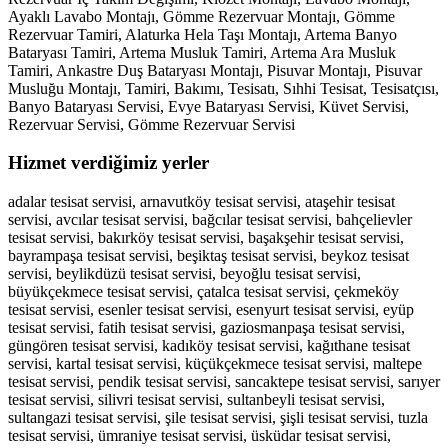
Ayaklı Lavabo Montajı, Gömme Rezervuar Montajı, Gömme
Rezervuar Tamiri, Alaturka Hela Taşı Montajı, Artema Banyo
Bataryası Tamiri, Artema Musluk Tamiri, Artema Ara Musluk
Tamiri, Ankastre Duş Bataryası Montajı, Pisuvar Montajı, Pisuvar
Musluğu Montajı, Tamiri, Bakımı, Tesisatı, Sıhhi Tesisat, Tesisatçısı,
Banyo Bataryası Servisi, Evye Bataryası Servisi, Küvet Servisi,
Rezervuar Servisi, Gömme Rezervuar Servisi
Hizmet verdiğimiz yerler
adalar tesisat servisi, arnavutköy tesisat servisi, ataşehir tesisat
servisi, avcılar tesisat servisi, bağcılar tesisat servisi, bahçelievler
tesisat servisi, bakırköy tesisat servisi, başakşehir tesisat servisi,
bayrampaşa tesisat servisi, beşiktaş tesisat servisi, beykoz tesisat
servisi, beylikdüzü tesisat servisi, beyoğlu tesisat servisi,
büyükçekmece tesisat servisi, çatalca tesisat servisi, çekmeköy
tesisat servisi, esenler tesisat servisi, esenyurt tesisat servisi, eyüp
tesisat servisi, fatih tesisat servisi, gaziosmanpaşa tesisat servisi,
güngören tesisat servisi, kadıköy tesisat servisi, kağıthane tesisat
servisi, kartal tesisat servisi, küçükçekmece tesisat servisi, maltepe
tesisat servisi, pendik tesisat servisi, sancaktepe tesisat servisi, sarıyer
tesisat servisi, silivri tesisat servisi, sultanbeyli tesisat servisi,
sultangazi tesisat servisi, şile tesisat servisi, şişli tesisat servisi, tuzla
tesisat servisi, ümraniye tesisat servisi, üsküdar tesisat servisi,