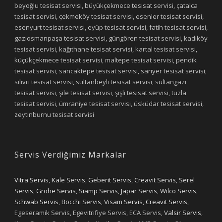
beyoğlu tesisat servisi, büyükçekmece tesisat servisi, çatalca
tesisat servisi, çekmeköy tesisat servisi, esenler tesisat servisi,
esenyurt tesisat servisi, eyüp tesisat servisi, fatih tesisat servisi,
gaziosmanpaşa tesisat servisi, güngören tesisat servisi, kadıköy
tesisat servisi, kağıthane tesisat servisi, kartal tesisat servisi,
küçükçekmece tesisat servisi, maltepe tesisat servisi, pendik
tesisat servisi, sancaktepe tesisat servisi, sarıyer tesisat servisi,
silivri tesisat servisi, sultanbeyli tesisat servisi, sultangazi
tesisat servisi, şile tesisat servisi, şişli tesisat servisi, tuzla
tesisat servisi, ümraniye tesisat servisi, üsküdar tesisat servisi,
zeytinburnu tesisat servisi
Servis Verdiğimiz Markalar
Vitra Servis
,
Kale Servis
,
Geberit Servis
,
Creavit Servis
,
Serel
Servis
,
Grohe Servis
,
Siamp Servis
,
Japar Servis
,
Wilco Servis
,
Schwab Servis
,
Bocchi Servis
,
Visam Servis
,
Creavit Servis
,
Egeseramik Servis, Egevitrifiye Servis, ECA Servis,
Valsir Servis
,