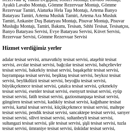
Ayaklı Lavabo Montajı, Gömme Rezervuar Montajı, Gömme
Rezervuar Tamiri, Alaturka Hela Taşı Montajı, Artema Banyo
Bataryası Tamiri, Artema Musluk Tamiri, Artema Ara Musluk
Tamiri, Ankastre Duş Bataryası Montajı, Pisuvar Montajı, Pisuvar
Musluğu Montajı, Tamiri, Bakımı, Tesisatı, Sıhhi Tesisat, Tesisatçısı,
Banyo Bataryası Servisi, Evye Bataryası Servisi, Küvet Servisi,
Rezervuar Servisi, Gömme Rezervuar Servisi
Hizmet verdiğimiz yerler
adalar tesisat servisi, arnavutköy tesisat servisi, ataşehir tesisat
servisi, avcılar tesisat servisi, bağcılar tesisat servisi, bahçelievler
tesisat servisi, bakırköy tesisat servisi, başakşehir tesisat servisi,
bayrampaşa tesisat servisi, beşiktaş tesisat servisi, beykoz tesisat
servisi, beylikdüzü tesisat servisi, beyoğlu tesisat servisi,
büyükçekmece tesisat servisi, çatalca tesisat servisi, çekmeköy
tesisat servisi, esenler tesisat servisi, esenyurt tesisat servisi, eyüp
tesisat servisi, fatih tesisat servisi, gaziosmanpaşa tesisat servisi,
güngören tesisat servisi, kadıköy tesisat servisi, kağıthane tesisat
servisi, kartal tesisat servisi, küçükçekmece tesisat servisi, maltepe
tesisat servisi, pendik tesisat servisi, sancaktepe tesisat servisi, sarıyer
tesisat servisi, silivri tesisat servisi, sultanbeyli tesisat servisi,
sultangazi tesisat servisi, şile tesisat servisi, şişli tesisat servisi, tuzla
tesisat servisi, ümraniye tesisat servisi, üsküdar tesisat servisi,