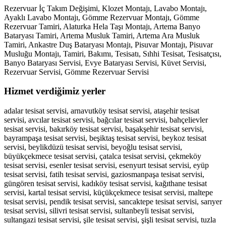
Rezervuar İç Takım Değişimi, Klozet Montajı, Lavabo Montajı,
Ayaklı Lavabo Montajı, Gömme Rezervuar Montajı, Gömme
Rezervuar Tamiri, Alaturka Hela Taşı Montajı, Artema Banyo
Bataryası Tamiri, Artema Musluk Tamiri, Artema Ara Musluk
Tamiri, Ankastre Duş Bataryası Montajı, Pisuvar Montajı, Pisuvar
Musluğu Montajı, Tamiri, Bakımı, Tesisatı, Sıhhi Tesisat, Tesisatçısı,
Banyo Bataryası Servisi, Evye Bataryası Servisi, Küvet Servisi,
Rezervuar Servisi, Gömme Rezervuar Servisi
Hizmet verdiğimiz yerler
adalar tesisat servisi, arnavutköy tesisat servisi, ataşehir tesisat
servisi, avcılar tesisat servisi, bağcılar tesisat servisi, bahçelievler
tesisat servisi, bakırköy tesisat servisi, başakşehir tesisat servisi,
bayrampaşa tesisat servisi, beşiktaş tesisat servisi, beykoz tesisat
servisi, beylikdüzü tesisat servisi, beyoğlu tesisat servisi,
büyükçekmece tesisat servisi, çatalca tesisat servisi, çekmeköy
tesisat servisi, esenler tesisat servisi, esenyurt tesisat servisi, eyüp
tesisat servisi, fatih tesisat servisi, gaziosmanpaşa tesisat servisi,
güngören tesisat servisi, kadıköy tesisat servisi, kağıthane tesisat
servisi, kartal tesisat servisi, küçükçekmece tesisat servisi, maltepe
tesisat servisi, pendik tesisat servisi, sancaktepe tesisat servisi, sarıyer
tesisat servisi, silivri tesisat servisi, sultanbeyli tesisat servisi,
sultangazi tesisat servisi, şile tesisat servisi, şişli tesisat servisi, tuzla