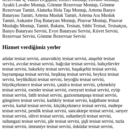
Ayaklı Lavabo Montajı, Gömme Rezervuar Montajı, Gömme
Rezervuar Tamiri, Alaturka Hela Taşı Montajı, Artema Banyo
Bataryası Tamiri, Artema Musluk Tamiri, Artema Ara Musluk
Tamiri, Ankastre Duş Bataryası Montajı, Pisuvar Montajı, Pisuvar
Musluğu Montajı, Tamiri, Bakımı, Tesisatı, Sıhhi Tesisat, Tesisatçısı,
Banyo Bataryası Servisi, Evye Bataryası Servisi, Küvet Servisi,
Rezervuar Servisi, Gömme Rezervuar Servisi
Hizmet verdiğimiz yerler
adalar tesisat servisi, arnavutköy tesisat servisi, ataşehir tesisat
servisi, avcılar tesisat servisi, bağcılar tesisat servisi, bahçelievler
tesisat servisi, bakırköy tesisat servisi, başakşehir tesisat servisi,
bayrampaşa tesisat servisi, beşiktaş tesisat servisi, beykoz tesisat
servisi, beylikdüzü tesisat servisi, beyoğlu tesisat servisi,
büyükçekmece tesisat servisi, çatalca tesisat servisi, çekmeköy
tesisat servisi, esenler tesisat servisi, esenyurt tesisat servisi, eyüp
tesisat servisi, fatih tesisat servisi, gaziosmanpaşa tesisat servisi,
güngören tesisat servisi, kadıköy tesisat servisi, kağıthane tesisat
servisi, kartal tesisat servisi, küçükçekmece tesisat servisi, maltepe
tesisat servisi, pendik tesisat servisi, sancaktepe tesisat servisi, sarıyer
tesisat servisi, silivri tesisat servisi, sultanbeyli tesisat servisi,
sultangazi tesisat servisi, şile tesisat servisi, şişli tesisat servisi, tuzla
tesisat servisi, ümraniye tesisat servisi, üsküdar tesisat servisi,