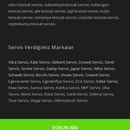
silivri tesisat servisi, sultanbeyli tesisat servisi, sultangazi
tesisat servisi, şile tesisat servisi, şişli tesisat servisi, tuzla
tesisat servisi, ümraniye tesisat servisi, üsküdar tesisat servisi,
zeytinburnu tesisat servisi
Servis Verdiğimiz Markalar
Vitra Servis
,
Kale Servis
,
Geberit Servis
,
Creavit Servis
,
Serel
Servis
,
Grohe Servis
,
Siamp Servis
,
Japar Servis
,
Wilco Servis
,
Schwab Servis
,
Bocchi Servis
,
Visam Servis
,
Creavit Servis
,
Egeseramik Servis, Egevitrifiye Servis, ECA Servis,
Valsir Servis
,
Kiwa Servis, Sanica Servis, Kariba Servis, NKP Servis, Oba
Servis, Norm Servis, Raca Servis, Sanit Servis, Selena Servis,
Tece Servis, Viega Servis, Villeroyboch Servis,
DOKUN ARA
Copyright 2019 - Yıldızlar Tesisat
Designed by Selim OYAN