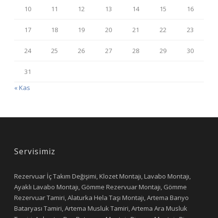
10
11
12
13
14
15
16
17
18
19
20
21
22
23
24
25
26
27
28
29
30
31
« Kas
Servisimiz
Rezervuar İç Takım Değişimi, Klozet Montajı, Lavabo Montajı,
Ayaklı Lavabo Montajı, Gömme Rezervuar Montajı, Gömme
Rezervuar Tamiri, Alaturka Hela Taşı Montajı, Artema Banyo
Bataryası Tamiri, Artema Musluk Tamiri, Artema Ara Musluk