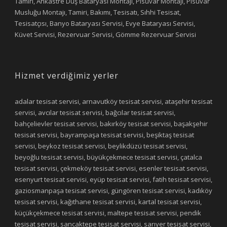
Tamiri, Ankastre Duş Bataryası Montajı, Pisuvar Montajı, Pisuvar
Musluğu Montajı, Tamiri, Bakımı, Tesisatı, Sıhhi Tesisat,
Tesisatçısı, Banyo Bataryası Servisi, Evye Bataryası Servisi,
Küvet Servisi, Rezervuar Servisi, Gömme Rezervuar Servisi
Hizmet verdiğimiz yerler
adalar tesisat servisi, arnavutköy tesisat servisi, ataşehir tesisat
servisi, avcılar tesisat servisi, bağcılar tesisat servisi,
bahçelievler tesisat servisi, bakırköy tesisat servisi, başakşehir
tesisat servisi, bayrampaşa tesisat servisi, beşiktaş tesisat
servisi, beykoz tesisat servisi, beylikdüzü tesisat servisi,
beyoğlu tesisat servisi, büyükçekmece tesisat servisi, çatalca
tesisat servisi, çekmeköy tesisat servisi, esenler tesisat servisi,
esenyurt tesisat servisi, eyüp tesisat servisi, fatih tesisat servisi,
gaziosmanpaşa tesisat servisi, güngören tesisat servisi, kadıköy
tesisat servisi, kağıthane tesisat servisi, kartal tesisat servisi,
küçükçekmece tesisat servisi, maltepe tesisat servisi, pendik
tesisat servisi, sancaktepe tesisat servisi, sarıyer tesisat servisi,