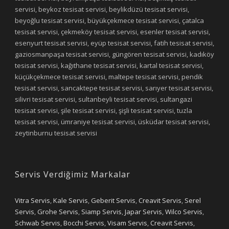
servisi, beykoz tesisat servisi, beylikdüzü tesisat servisi,
beyoğlu tesisat servisi, büyükçekmece tesisat servisi, çatalca
tesisat servisi, çekmeköy tesisat servisi, esenler tesisat servisi,
esenyurt tesisat servisi, eyüp tesisat servisi, fatih tesisat servisi,
gaziosmanpaşa tesisat servisi, güngören tesisat servisi, kadıköy
tesisat servisi, kağıthane tesisat servisi, kartal tesisat servisi,
küçükçekmece tesisat servisi, maltepe tesisat servisi, pendik
tesisat servisi, sancaktepe tesisat servisi, sarıyer tesisat servisi,
silivri tesisat servisi, sultanbeyli tesisat servisi, sultangazi
tesisat servisi, şile tesisat servisi, şişli tesisat servisi, tuzla
tesisat servisi, ümraniye tesisat servisi, üsküdar tesisat servisi,
zeytinburnu tesisat servisi
Servis Verdiğimiz Markalar
Vitra Servis
,
Kale Servis
,
Geberit Servis
,
Creavit Servis
,
Serel
Servis
,
Grohe Servis
,
Siamp Servis
,
Japar Servis
,
Wilco Servis
,
Schwab Servis
,
Bocchi Servis
,
Visam Servis
,
Creavit Servis
,