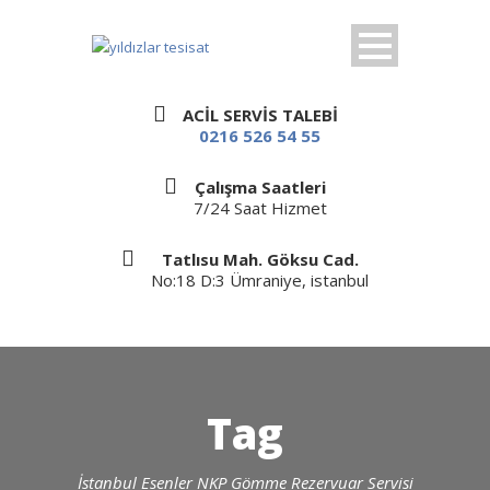
ACİL SERVİS TALEBİ
0216 526 54 55
Çalışma Saatleri
7/24 Saat Hizmet
Tatlısu Mah. Göksu Cad.
No:18 D:3 Ümraniye, istanbul
Tag
İstanbul Esenler NKP Gömme Rezervuar Servisi