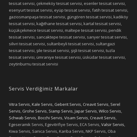
tesisat servisi, çekmeköy tesisat servisi, esenler tesisat servisi,
esenyurt tesisat servisi, eyüp tesisat servisi, fatih tesisat servisi,
gaziosmanpaşa tesisat servisi, güngören tesisat servisi, kadıköy
tesisat servisi, kağıthane tesisat servisi, kartal tesisat servisi,
küçükçekmece tesisat servisi, maltepe tesisat servisi, pendik
tesisat servisi, sancaktepe tesisat servisi, sarıyer tesisat servisi,
silivri tesisat servisi, sultanbeyli tesisat servisi, sultangazi
tesisat servisi, şile tesisat servisi, şişli tesisat servisi, tuzla
tesisat servisi, ümraniye tesisat servisi, üsküdar tesisat servisi,
zeytinburnu tesisat servisi
Servis Verdiğimiz Markalar
Vitra Servis
,
Kale Servis
,
Geberit Servis
,
Creavit Servis
,
Serel
Servis
,
Grohe Servis
,
Siamp Servis
,
Japar Servis
,
Wilco Servis
,
Schwab Servis
,
Bocchi Servis
,
Visam Servis
,
Creavit Servis
,
Egeseramik Servis, Egevitrifiye Servis, ECA Servis,
Valsir Servis
,
Kiwa Servis, Sanica Servis, Kariba Servis, NKP Servis, Oba