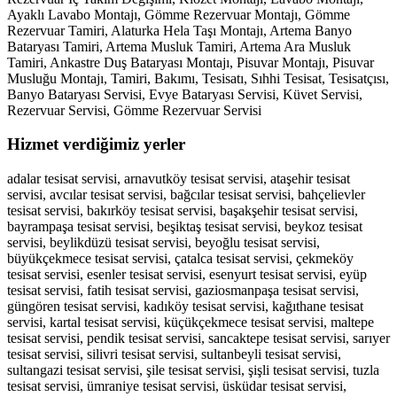
Ayaklı Lavabo Montajı, Gömme Rezervuar Montajı, Gömme
Rezervuar Tamiri, Alaturka Hela Taşı Montajı, Artema Banyo
Bataryası Tamiri, Artema Musluk Tamiri, Artema Ara Musluk
Tamiri, Ankastre Duş Bataryası Montajı, Pisuvar Montajı, Pisuvar
Musluğu Montajı, Tamiri, Bakımı, Tesisatı, Sıhhi Tesisat, Tesisatçısı,
Banyo Bataryası Servisi, Evye Bataryası Servisi, Küvet Servisi,
Rezervuar Servisi, Gömme Rezervuar Servisi
Hizmet verdiğimiz yerler
adalar tesisat servisi, arnavutköy tesisat servisi, ataşehir tesisat
servisi, avcılar tesisat servisi, bağcılar tesisat servisi, bahçelievler
tesisat servisi, bakırköy tesisat servisi, başakşehir tesisat servisi,
bayrampaşa tesisat servisi, beşiktaş tesisat servisi, beykoz tesisat
servisi, beylikdüzü tesisat servisi, beyoğlu tesisat servisi,
büyükçekmece tesisat servisi, çatalca tesisat servisi, çekmeköy
tesisat servisi, esenler tesisat servisi, esenyurt tesisat servisi, eyüp
tesisat servisi, fatih tesisat servisi, gaziosmanpaşa tesisat servisi,
güngören tesisat servisi, kadıköy tesisat servisi, kağıthane tesisat
servisi, kartal tesisat servisi, küçükçekmece tesisat servisi, maltepe
tesisat servisi, pendik tesisat servisi, sancaktepe tesisat servisi, sarıyer
tesisat servisi, silivri tesisat servisi, sultanbeyli tesisat servisi,
sultangazi tesisat servisi, şile tesisat servisi, şişli tesisat servisi, tuzla
tesisat servisi, ümraniye tesisat servisi, üsküdar tesisat servisi,