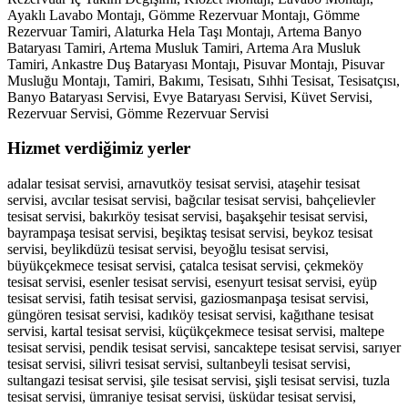
Ayaklı Lavabo Montajı, Gömme Rezervuar Montajı, Gömme
Rezervuar Tamiri, Alaturka Hela Taşı Montajı, Artema Banyo
Bataryası Tamiri, Artema Musluk Tamiri, Artema Ara Musluk
Tamiri, Ankastre Duş Bataryası Montajı, Pisuvar Montajı, Pisuvar
Musluğu Montajı, Tamiri, Bakımı, Tesisatı, Sıhhi Tesisat, Tesisatçısı,
Banyo Bataryası Servisi, Evye Bataryası Servisi, Küvet Servisi,
Rezervuar Servisi, Gömme Rezervuar Servisi
Hizmet verdiğimiz yerler
adalar tesisat servisi, arnavutköy tesisat servisi, ataşehir tesisat
servisi, avcılar tesisat servisi, bağcılar tesisat servisi, bahçelievler
tesisat servisi, bakırköy tesisat servisi, başakşehir tesisat servisi,
bayrampaşa tesisat servisi, beşiktaş tesisat servisi, beykoz tesisat
servisi, beylikdüzü tesisat servisi, beyoğlu tesisat servisi,
büyükçekmece tesisat servisi, çatalca tesisat servisi, çekmeköy
tesisat servisi, esenler tesisat servisi, esenyurt tesisat servisi, eyüp
tesisat servisi, fatih tesisat servisi, gaziosmanpaşa tesisat servisi,
güngören tesisat servisi, kadıköy tesisat servisi, kağıthane tesisat
servisi, kartal tesisat servisi, küçükçekmece tesisat servisi, maltepe
tesisat servisi, pendik tesisat servisi, sancaktepe tesisat servisi, sarıyer
tesisat servisi, silivri tesisat servisi, sultanbeyli tesisat servisi,
sultangazi tesisat servisi, şile tesisat servisi, şişli tesisat servisi, tuzla
tesisat servisi, ümraniye tesisat servisi, üsküdar tesisat servisi,