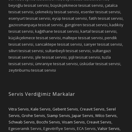
beyoğlu tesisat servisi, büyükçekmece tesisat servisi, çatalca
tesisat servisi, çekmeköy tesisat servisi, esenler tesisat servisi,
esenyurt tesisat servisi, eyüp tesisat servisi, fatih tesisat servisi,
gaziosmanpaşa tesisat servisi, güngören tesisat servisi, kadıköy
tesisat servisi, kağıthane tesisat servisi, kartal tesisat servisi,
küçükçekmece tesisat servisi, maltepe tesisat servisi, pendik
tesisat servisi, sancaktepe tesisat servisi, sarıyer tesisat servisi,
silivri tesisat servisi, sultanbeyli tesisat servisi, sultangazi
tesisat servisi, şile tesisat servisi, şişli tesisat servisi, tuzla
tesisat servisi, ümraniye tesisat servisi, üsküdar tesisat servisi,
zeytinburnu tesisat servisi
Servis Verdiğimiz Markalar
Vitra Servis
,
Kale Servis
,
Geberit Servis
,
Creavit Servis
,
Serel
Servis
,
Grohe Servis
,
Siamp Servis
,
Japar Servis
,
Wilco Servis
,
Schwab Servis
,
Bocchi Servis
,
Visam Servis
,
Creavit Servis
,
Egeseramik Servis, Egevitrifiye Servis, ECA Servis,
Valsir Servis
,