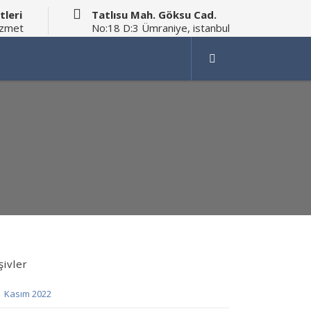
tleri
Tatlısu Mah. Göksu Cad.
izmet
No:18 D:3 Ümraniye, istanbul
şivler
Kasım 2022