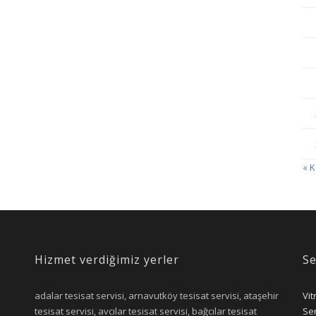
« 
Hizmet verdiğimiz yerler
Se
adalar tesisat servisi, arnavutköy tesisat servisi, ataşehir
Vit
tesisat servisi, avcılar tesisat servisi, bağcılar tesisat
Ser