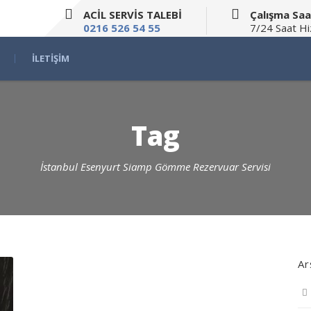
ACİL SERVİS TALEBİ
Çalışma Saa
0216 526 54 55
7/24 Saat H
İLETIŞIM
Tag
İstanbul Esenyurt Siamp Gömme Rezervuar Servisi
Ar