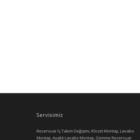
Servisimiz
Rezervuar İç Takım Değişimi, Klozet Montajı, Lavabo
Montajı, Ayaklı Lavabo Montajı, Gömme Rezervuar