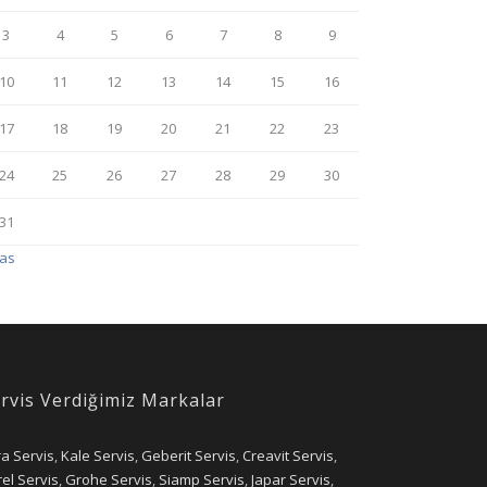
3
4
5
6
7
8
9
10
11
12
13
14
15
16
17
18
19
20
21
22
23
24
25
26
27
28
29
30
31
Kas
rvis Verdiğimiz Markalar
ra Servis
,
Kale Servis
,
Geberit Servis
,
Creavit Servis
,
el Servis
,
Grohe Servis
,
Siamp Servis
,
Japar Servis
,