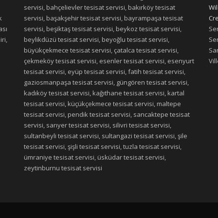
servisi, bahçelievler tesisat servisi, bakırköy tesisat
Wil
k
servisi, başakşehir tesisat servisi, bayrampaşa tesisat
Cre
ası
servisi, beşiktaş tesisat servisi, beykoz tesisat servisi,
Ser
ri,
beylikdüzü tesisat servisi, beyoğlu tesisat servisi,
Ser
büyükçekmece tesisat servisi, çatalca tesisat servisi,
San
çekmeköy tesisat servisi, esenler tesisat servisi, esenyurt
Vil
tesisat servisi, eyüp tesisat servisi, fatih tesisat servisi,
gaziosmanpaşa tesisat servisi, güngören tesisat servisi,
kadıköy tesisat servisi, kağıthane tesisat servisi, kartal
tesisat servisi, küçükçekmece tesisat servisi, maltepe
tesisat servisi, pendik tesisat servisi, sancaktepe tesisat
servisi, sarıyer tesisat servisi, silivri tesisat servisi,
sultanbeyli tesisat servisi, sultangazi tesisat servisi, şile
tesisat servisi, şişli tesisat servisi, tuzla tesisat servisi,
ümraniye tesisat servisi, üsküdar tesisat servisi,
zeytinburnu tesisat servisi