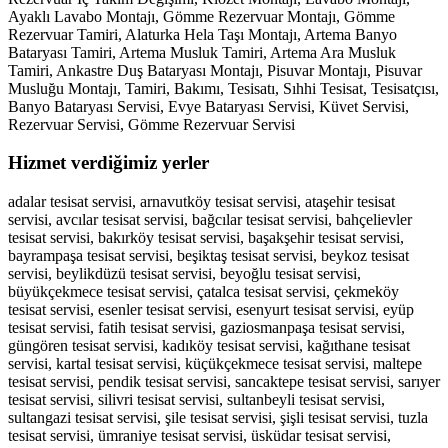
Ayaklı Lavabo Montajı, Gömme Rezervuar Montajı, Gömme
Rezervuar Tamiri, Alaturka Hela Taşı Montajı, Artema Banyo
Bataryası Tamiri, Artema Musluk Tamiri, Artema Ara Musluk
Tamiri, Ankastre Duş Bataryası Montajı, Pisuvar Montajı, Pisuvar
Musluğu Montajı, Tamiri, Bakımı, Tesisatı, Sıhhi Tesisat, Tesisatçısı,
Banyo Bataryası Servisi, Evye Bataryası Servisi, Küvet Servisi,
Rezervuar Servisi, Gömme Rezervuar Servisi
Hizmet verdiğimiz yerler
adalar tesisat servisi, arnavutköy tesisat servisi, ataşehir tesisat
servisi, avcılar tesisat servisi, bağcılar tesisat servisi, bahçelievler
tesisat servisi, bakırköy tesisat servisi, başakşehir tesisat servisi,
bayrampaşa tesisat servisi, beşiktaş tesisat servisi, beykoz tesisat
servisi, beylikdüzü tesisat servisi, beyoğlu tesisat servisi,
büyükçekmece tesisat servisi, çatalca tesisat servisi, çekmeköy
tesisat servisi, esenler tesisat servisi, esenyurt tesisat servisi, eyüp
tesisat servisi, fatih tesisat servisi, gaziosmanpaşa tesisat servisi,
güngören tesisat servisi, kadıköy tesisat servisi, kağıthane tesisat
servisi, kartal tesisat servisi, küçükçekmece tesisat servisi, maltepe
tesisat servisi, pendik tesisat servisi, sancaktepe tesisat servisi, sarıyer
tesisat servisi, silivri tesisat servisi, sultanbeyli tesisat servisi,
sultangazi tesisat servisi, şile tesisat servisi, şişli tesisat servisi, tuzla
tesisat servisi, ümraniye tesisat servisi, üsküdar tesisat servisi,