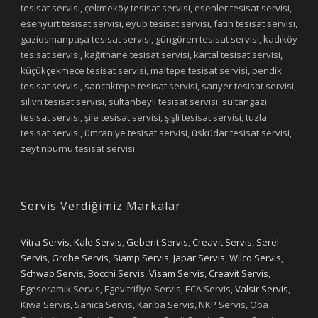
tesisat servisi, çekmeköy tesisat servisi, esenler tesisat servisi,
esenyurt tesisat servisi, eyüp tesisat servisi, fatih tesisat servisi,
gaziosmanpaşa tesisat servisi, güngören tesisat servisi, kadıköy
tesisat servisi, kağıthane tesisat servisi, kartal tesisat servisi,
küçükçekmece tesisat servisi, maltepe tesisat servisi, pendik
tesisat servisi, sancaktepe tesisat servisi, sarıyer tesisat servisi,
silivri tesisat servisi, sultanbeyli tesisat servisi, sultangazi
tesisat servisi, şile tesisat servisi, şişli tesisat servisi, tuzla
tesisat servisi, ümraniye tesisat servisi, üsküdar tesisat servisi,
zeytinburnu tesisat servisi
Servis Verdiğimiz Markalar
Vitra Servis
,
Kale Servis
,
Geberit Servis
,
Creavit Servis
,
Serel
Servis
,
Grohe Servis
,
Siamp Servis
,
Japar Servis
,
Wilco Servis
,
Schwab Servis
,
Bocchi Servis
,
Visam Servis
,
Creavit Servis
,
Egeseramik Servis, Egevitrifiye Servis, ECA Servis,
Valsir Servis
,
Kiwa Servis, Sanica Servis, Kariba Servis, NKP Servis, Oba