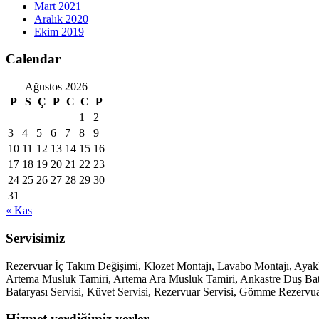
Mart 2021
Aralık 2020
Ekim 2019
Calendar
Ağustos 2026
P
S
Ç
P
C
C
P
1
2
3
4
5
6
7
8
9
10
11
12
13
14
15
16
17
18
19
20
21
22
23
24
25
26
27
28
29
30
31
« Kas
Servisimiz
Rezervuar İç Takım Değişimi, Klozet Montajı, Lavabo Montajı, Aya
Artema Musluk Tamiri, Artema Ara Musluk Tamiri, Ankastre Duş Batary
Bataryası Servisi, Küvet Servisi, Rezervuar Servisi, Gömme Rezervua
Hizmet verdiğimiz yerler