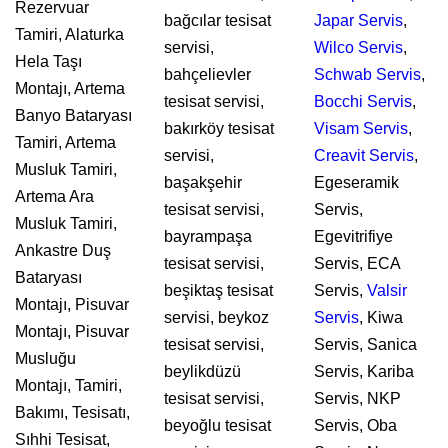
Rezervuar
bağcılar tesisat
Japar Servis
,
Tamiri, Alaturka
servisi,
Wilco Servis
,
Hela Taşı
bahçelievler
Schwab Servis
,
Montajı, Artema
tesisat servisi,
Bocchi Servis
,
Banyo Bataryası
bakırköy tesisat
Visam Servis
,
Tamiri, Artema
servisi,
Creavit Servis
,
Musluk Tamiri,
başakşehir
Egeseramik
Artema Ara
tesisat servisi,
Servis,
Musluk Tamiri,
bayrampaşa
Egevitrifiye
Ankastre Duş
tesisat servisi,
Servis, ECA
Bataryası
beşiktaş tesisat
Servis,
Valsir
Montajı, Pisuvar
servisi, beykoz
Servis
, Kiwa
Montajı, Pisuvar
tesisat servisi,
Servis, Sanica
Musluğu
beylikdüzü
Servis, Kariba
Montajı, Tamiri,
tesisat servisi,
Servis, NKP
Bakımı, Tesisatı,
beyoğlu tesisat
Servis, Oba
Sıhhi Tesisat,