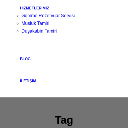
HIZMETLERIMIZ
Gömme Rezervuar Servisi
Musluk Tamiri
Duşakabin Tamiri
BLOG
İLETIŞIM
Tag