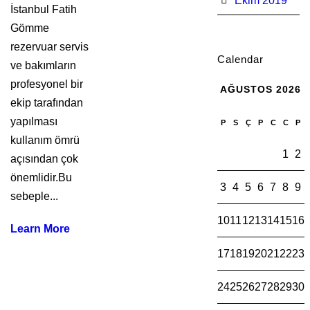
Ekim 2019
İstanbul Fatih
Gömme
rezervuar servis
Calendar
ve bakımların
profesyonel bir
AĞUSTOS 2026
ekip tarafından
yapılması
P
S
Ç
P
C
C
P
kullanım ömrü
1
2
açısından çok
önemlidir.Bu
3
4
5
6
7
8
9
sebeple...
10
11
12
13
14
15
16
Learn More
17
18
19
20
21
22
23
24
25
26
27
28
29
30