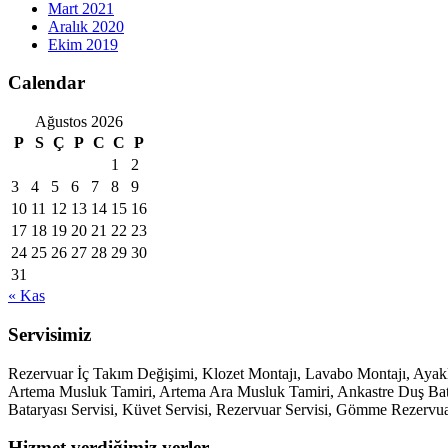
Mart 2021
Aralık 2020
Ekim 2019
Calendar
Ağustos 2026
P
S
Ç
P
C
C
P
1
2
3
4
5
6
7
8
9
10
11
12
13
14
15
16
17
18
19
20
21
22
23
24
25
26
27
28
29
30
31
« Kas
Servisimiz
Rezervuar İç Takım Değişimi, Klozet Montajı, Lavabo Montajı, Aya
Artema Musluk Tamiri, Artema Ara Musluk Tamiri, Ankastre Duş Batary
Bataryası Servisi, Küvet Servisi, Rezervuar Servisi, Gömme Rezervua
Hizmet verdiğimiz yerler