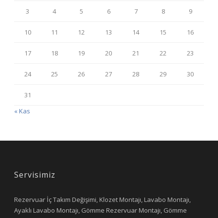
3
4
5
6
7
8
9
10
11
12
13
14
15
16
17
18
19
20
21
22
23
24
25
26
27
28
29
30
31
« Kas
Servisimiz
Rezervuar İç Takım Değişimi, Klozet Montajı, Lavabo Montajı,
Ayaklı Lavabo Montajı, Gömme Rezervuar Montajı, Gömme