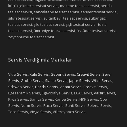
küçükçekmece tesisat servisi, maltepe tesisat servisi, pendik
tesisat servisi, sancaktepe tesisat servisi, sarıyer tesisat servisi,
silivri tesisat servisi, sultanbeyli tesisat servisi, sultangazi
tesisat servisi, şile tesisat servisi, şişli tesisat servisi, tuzla
tesisat servisi, ümraniye tesisat servisi, üsküdar tesisat servisi,
zeytinburnu tesisat servisi
Servis Verdiğimiz Markalar
Vitra Servis
,
Kale Servis
,
Geberit Servis
,
Creavit Servis
,
Serel
Servis
,
Grohe Servis
,
Siamp Servis
,
Japar Servis
,
Wilco Servis
,
Schwab Servis
,
Bocchi Servis
,
Visam Servis
,
Creavit Servis
,
Egeseramik Servis, Egevitrifiye Servis, ECA Servis,
Valsir Servis
,
Kiwa Servis, Sanica Servis, Kariba Servis, NKP Servis, Oba
Servis, Norm Servis, Raca Servis, Sanit Servis, Selena Servis,
Tece Servis, Viega Servis, Villeroyboch Servis,