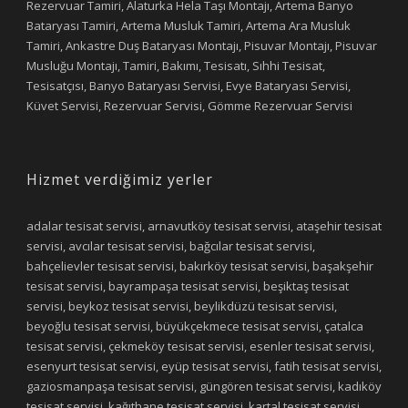
Rezervuar Tamiri, Alaturka Hela Taşı Montajı, Artema Banyo
Bataryası Tamiri, Artema Musluk Tamiri, Artema Ara Musluk
Tamiri, Ankastre Duş Bataryası Montajı, Pisuvar Montajı, Pisuvar
Musluğu Montajı, Tamiri, Bakımı, Tesisatı, Sıhhi Tesisat,
Tesisatçısı, Banyo Bataryası Servisi, Evye Bataryası Servisi,
Küvet Servisi, Rezervuar Servisi, Gömme Rezervuar Servisi
Hizmet verdiğimiz yerler
adalar tesisat servisi, arnavutköy tesisat servisi, ataşehir tesisat
servisi, avcılar tesisat servisi, bağcılar tesisat servisi,
bahçelievler tesisat servisi, bakırköy tesisat servisi, başakşehir
tesisat servisi, bayrampaşa tesisat servisi, beşiktaş tesisat
servisi, beykoz tesisat servisi, beylikdüzü tesisat servisi,
beyoğlu tesisat servisi, büyükçekmece tesisat servisi, çatalca
tesisat servisi, çekmeköy tesisat servisi, esenler tesisat servisi,
esenyurt tesisat servisi, eyüp tesisat servisi, fatih tesisat servisi,
gaziosmanpaşa tesisat servisi, güngören tesisat servisi, kadıköy
tesisat servisi, kağıthane tesisat servisi, kartal tesisat servisi,