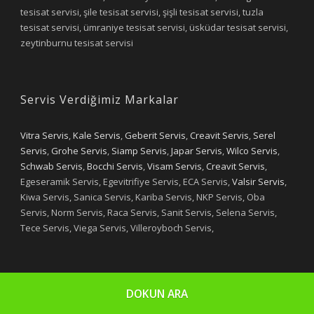
tesisat servisi, şile tesisat servisi, şişli tesisat servisi, tuzla
tesisat servisi, ümraniye tesisat servisi, üsküdar tesisat servisi,
zeytinburnu tesisat servisi
Servis Verdiğimiz Markalar
Vitra Servis
,
Kale Servis
,
Geberit Servis
,
Creavit Servis
,
Serel
Servis
,
Grohe Servis
,
Siamp Servis
,
Japar Servis
,
Wilco Servis
,
Schwab Servis
,
Bocchi Servis
,
Visam Servis
,
Creavit Servis
,
Egeseramik Servis, Egevitrifiye Servis, ECA Servis,
Valsir Servis
,
Kiwa Servis, Sanica Servis, Kariba Servis, NKP Servis, Oba
Servis, Norm Servis, Raca Servis, Sanit Servis, Selena Servis,
Tece Servis, Viega Servis, Villeroyboch Servis,
DOKUN ARA
Copyright 2019 - Yıldızlar Tesisat
Designed by Selim OYAN