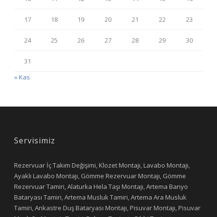
17
18
19
20
21
22
23
24
25
26
27
28
29
30
31
« Kas
Servisimiz
Rezervuar İç Takım Değişimi, Klozet Montajı, Lavabo Montajı,
Ayaklı Lavabo Montajı, Gömme Rezervuar Montajı, Gömme
Rezervuar Tamiri, Alaturka Hela Taşı Montajı, Artema Banyo
Bataryası Tamiri, Artema Musluk Tamiri, Artema Ara Musluk
Tamiri, Ankastre Duş Bataryası Montajı, Pisuvar Montajı, Pisuvar