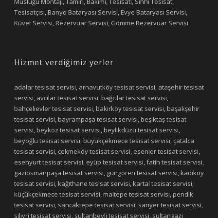
Musluğu Montajı, Tamiri, Bakımı, Tesisatı, Sıhhi Tesisat,
Tesisatçısı, Banyo Bataryası Servisi, Evye Bataryası Servisi,
Küvet Servisi, Rezervuar Servisi, Gömme Rezervuar Servisi
Hizmet verdiğimiz yerler
adalar tesisat servisi, arnavutköy tesisat servisi, ataşehir tesisat
servisi, avcılar tesisat servisi, bağcılar tesisat servisi,
bahçelievler tesisat servisi, bakırköy tesisat servisi, başakşehir
tesisat servisi, bayrampaşa tesisat servisi, beşiktaş tesisat
servisi, beykoz tesisat servisi, beylikdüzü tesisat servisi,
beyoğlu tesisat servisi, büyükçekmece tesisat servisi, çatalca
tesisat servisi, çekmeköy tesisat servisi, esenler tesisat servisi,
esenyurt tesisat servisi, eyüp tesisat servisi, fatih tesisat servisi,
gaziosmanpaşa tesisat servisi, güngören tesisat servisi, kadıköy
tesisat servisi, kağıthane tesisat servisi, kartal tesisat servisi,
küçükçekmece tesisat servisi, maltepe tesisat servisi, pendik
tesisat servisi, sancaktepe tesisat servisi, sarıyer tesisat servisi,
silivri tesisat servisi, sultanbeyli tesisat servisi, sultangazi