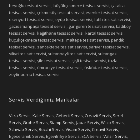
beyoğlu tesisat servisi, büyükçekmece tesisat servisi, çatalca
tesisat servisi, çekmeköy tesisat servisi, esenler tesisat servisi,
esenyurt tesisat servisi, eyüp tesisat servisi, fatih tesisat servisi,
gaziosmanpaşa tesisat servisi, güngören tesisat servisi, kadıköy
tesisat servisi, kağıthane tesisat servisi, kartal tesisat servisi,
küçükçekmece tesisat servisi, maltepe tesisat servisi, pendik
tesisat servisi, sancaktepe tesisat servisi, sarıyer tesisat servisi,
silivri tesisat servisi, sultanbeyli tesisat servisi, sultangazi
tesisat servisi, şile tesisat servisi, şişli tesisat servisi, tuzla
tesisat servisi, ümraniye tesisat servisi, üsküdar tesisat servisi,
zeytinburnu tesisat servisi
Servis Verdiğimiz Markalar
Vitra Servis
,
Kale Servis
,
Geberit Servis
,
Creavit Servis
,
Serel
Servis
,
Grohe Servis
,
Siamp Servis
,
Japar Servis
,
Wilco Servis
,
Schwab Servis
,
Bocchi Servis
,
Visam Servis
,
Creavit Servis
,
Egeseramik Servis, Egevitrifiye Servis, ECA Servis,
Valsir Servis
,