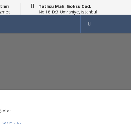
tleri
Tatlısu Mah. Göksu Cad.
izmet
No:18 D:3 Ümraniye, istanbul
şivler
Kasım 2022