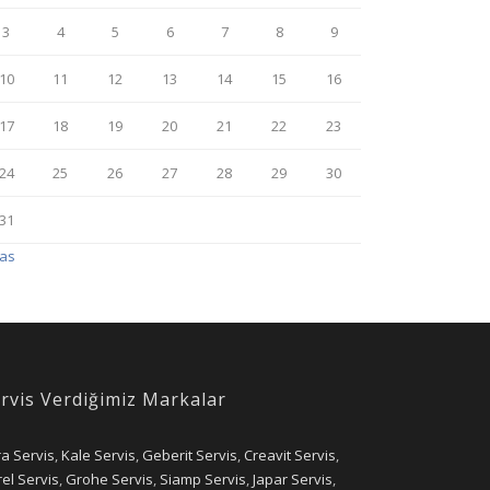
3
4
5
6
7
8
9
10
11
12
13
14
15
16
17
18
19
20
21
22
23
24
25
26
27
28
29
30
31
Kas
rvis Verdiğimiz Markalar
ra Servis
,
Kale Servis
,
Geberit Servis
,
Creavit Servis
,
el Servis
,
Grohe Servis
,
Siamp Servis
,
Japar Servis
,