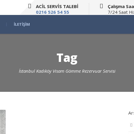
ACİL SERVİS TALEBİ
Çalışma Saa
0216 526 54 55
7/24 Saat H
İLETIŞIM
Tag
İstanbul Kadıköy Visam Gömme Rezervuar Servisi
Ar