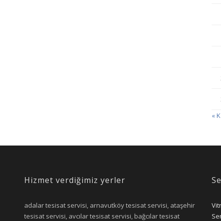
« 
Hizmet verdiğimiz yerler
Se
adalar tesisat servisi, arnavutköy tesisat servisi, ataşehir
Vit
tesisat servisi, avcılar tesisat servisi, bağcılar tesisat
Ser