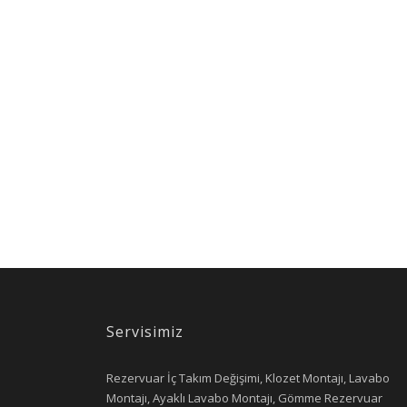
Servisimiz
Rezervuar İç Takım Değişimi, Klozet Montajı, Lavabo
Montajı, Ayaklı Lavabo Montajı, Gömme Rezervuar