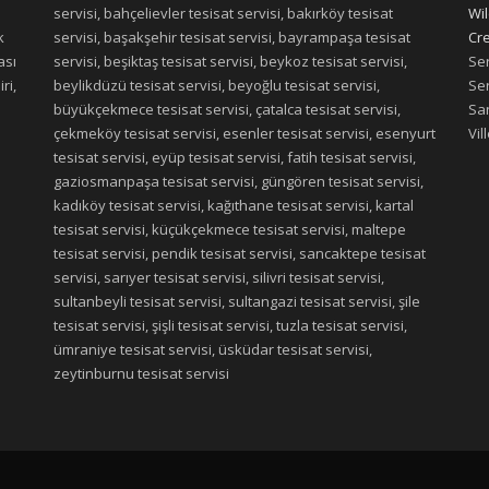
servisi, bahçelievler tesisat servisi, bakırköy tesisat
Wil
k
servisi, başakşehir tesisat servisi, bayrampaşa tesisat
Cre
ası
servisi, beşiktaş tesisat servisi, beykoz tesisat servisi,
Ser
ri,
beylikdüzü tesisat servisi, beyoğlu tesisat servisi,
Ser
büyükçekmece tesisat servisi, çatalca tesisat servisi,
San
çekmeköy tesisat servisi, esenler tesisat servisi, esenyurt
Vil
tesisat servisi, eyüp tesisat servisi, fatih tesisat servisi,
gaziosmanpaşa tesisat servisi, güngören tesisat servisi,
kadıköy tesisat servisi, kağıthane tesisat servisi, kartal
tesisat servisi, küçükçekmece tesisat servisi, maltepe
tesisat servisi, pendik tesisat servisi, sancaktepe tesisat
servisi, sarıyer tesisat servisi, silivri tesisat servisi,
sultanbeyli tesisat servisi, sultangazi tesisat servisi, şile
tesisat servisi, şişli tesisat servisi, tuzla tesisat servisi,
ümraniye tesisat servisi, üsküdar tesisat servisi,
zeytinburnu tesisat servisi