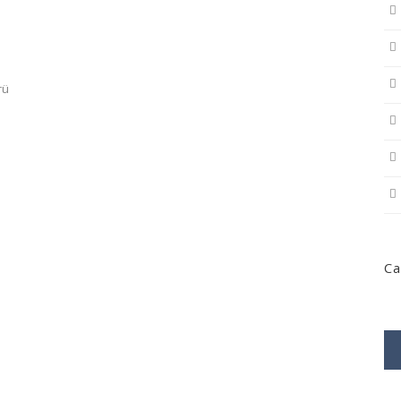
rü
Ca