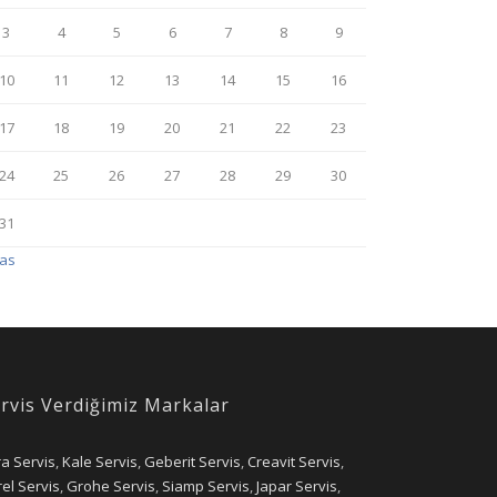
3
4
5
6
7
8
9
10
11
12
13
14
15
16
17
18
19
20
21
22
23
24
25
26
27
28
29
30
31
Kas
rvis Verdiğimiz Markalar
ra Servis
,
Kale Servis
,
Geberit Servis
,
Creavit Servis
,
el Servis
,
Grohe Servis
,
Siamp Servis
,
Japar Servis
,