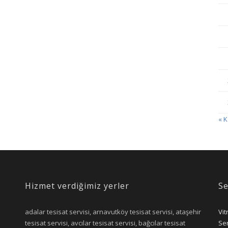
« 
Hizmet verdiğimiz yerler
Se
adalar tesisat servisi, arnavutköy tesisat servisi, ataşehir
Vit
tesisat servisi, avcılar tesisat servisi, bağcılar tesisat
Ser