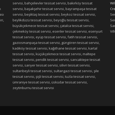
servisi, bahçelievler tesisat servisi, bakırköy tesisat
Wil
k
servisi, başakşehir tesisat servisi, bayrampaşa tesisat
Cre
ası
servisi, beşiktaş tesisat servisi, beykoz tesisat servisi,
Ser
ri,
beylikdüzü tesisat servisi, beyoğlu tesisat servisi,
Ser
büyükçekmece tesisat servisi, çatalca tesisat servisi,
San
çekmeköy tesisat servisi, esenler tesisat servisi, esenyurt
Vil
tesisat servisi, eyüp tesisat servisi, fatih tesisat servisi,
gaziosmanpaşa tesisat servisi, güngören tesisat servisi,
kadıköy tesisat servisi, kağıthane tesisat servisi, kartal
tesisat servisi, küçükçekmece tesisat servisi, maltepe
tesisat servisi, pendik tesisat servisi, sancaktepe tesisat
servisi, sarıyer tesisat servisi, silivri tesisat servisi,
sultanbeyli tesisat servisi, sultangazi tesisat servisi, şile
tesisat servisi, şişli tesisat servisi, tuzla tesisat servisi,
ümraniye tesisat servisi, üsküdar tesisat servisi,
zeytinburnu tesisat servisi