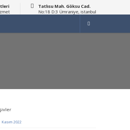
tleri
Tatlısu Mah. Göksu Cad.
izmet
No:18 D:3 Ümraniye, istanbul
şivler
Kasım 2022