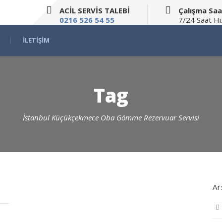
ACİL SERVİS TALEBİ
Çalışma Saa
0216 526 54 55
7/24 Saat H
İLETIŞIM
Tag
İstanbul Küçükçekmece Oba Gömme Rezervuar Servisi
Ar