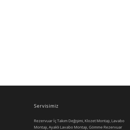
Servisimiz
Rezervuar İç Takım Değişimi, Klozet Montajı, Lavabo
Montajı, Ayaklı Lavabo Montajı, Gömme Rezervuar