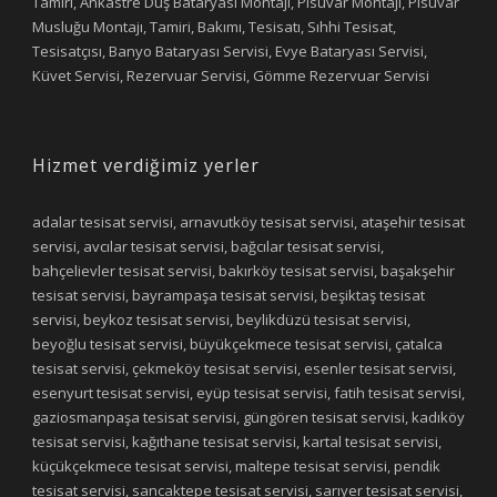
Tamiri, Ankastre Duş Bataryası Montajı, Pisuvar Montajı, Pisuvar
Musluğu Montajı, Tamiri, Bakımı, Tesisatı, Sıhhi Tesisat,
Tesisatçısı, Banyo Bataryası Servisi, Evye Bataryası Servisi,
Küvet Servisi, Rezervuar Servisi, Gömme Rezervuar Servisi
Hizmet verdiğimiz yerler
adalar tesisat servisi, arnavutköy tesisat servisi, ataşehir tesisat
servisi, avcılar tesisat servisi, bağcılar tesisat servisi,
bahçelievler tesisat servisi, bakırköy tesisat servisi, başakşehir
tesisat servisi, bayrampaşa tesisat servisi, beşiktaş tesisat
servisi, beykoz tesisat servisi, beylikdüzü tesisat servisi,
beyoğlu tesisat servisi, büyükçekmece tesisat servisi, çatalca
tesisat servisi, çekmeköy tesisat servisi, esenler tesisat servisi,
esenyurt tesisat servisi, eyüp tesisat servisi, fatih tesisat servisi,
gaziosmanpaşa tesisat servisi, güngören tesisat servisi, kadıköy
tesisat servisi, kağıthane tesisat servisi, kartal tesisat servisi,
küçükçekmece tesisat servisi, maltepe tesisat servisi, pendik
tesisat servisi, sancaktepe tesisat servisi, sarıyer tesisat servisi,