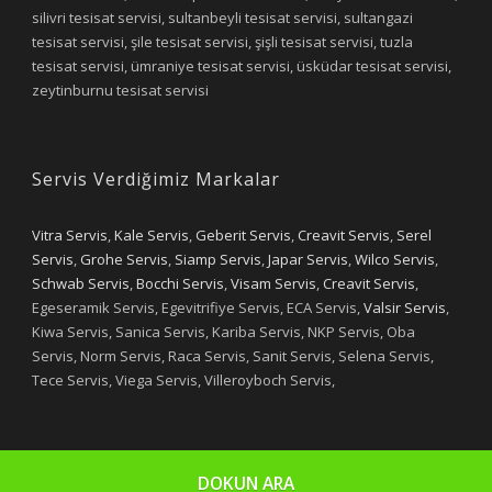
silivri tesisat servisi, sultanbeyli tesisat servisi, sultangazi
tesisat servisi, şile tesisat servisi, şişli tesisat servisi, tuzla
tesisat servisi, ümraniye tesisat servisi, üsküdar tesisat servisi,
zeytinburnu tesisat servisi
Servis Verdiğimiz Markalar
Vitra Servis
,
Kale Servis
,
Geberit Servis
,
Creavit Servis
,
Serel
Servis
,
Grohe Servis
,
Siamp Servis
,
Japar Servis
,
Wilco Servis
,
Schwab Servis
,
Bocchi Servis
,
Visam Servis
,
Creavit Servis
,
Egeseramik Servis, Egevitrifiye Servis, ECA Servis,
Valsir Servis
,
Kiwa Servis, Sanica Servis, Kariba Servis, NKP Servis, Oba
Servis, Norm Servis, Raca Servis, Sanit Servis, Selena Servis,
Tece Servis, Viega Servis, Villeroyboch Servis,
DOKUN ARA
Copyright 2019 - Yıldızlar Tesisat
Designed by Selim OYAN