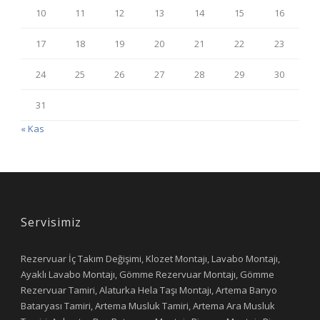
10
11
12
13
14
15
16
17
18
19
20
21
22
23
24
25
26
27
28
29
30
31
« Kas
Servisimiz
Rezervuar İç Takım Değişimi, Klozet Montajı, Lavabo Montajı,
Ayaklı Lavabo Montajı, Gömme Rezervuar Montajı, Gömme
Rezervuar Tamiri, Alaturka Hela Taşı Montajı, Artema Banyo
Bataryası Tamiri, Artema Musluk Tamiri, Artema Ara Musluk