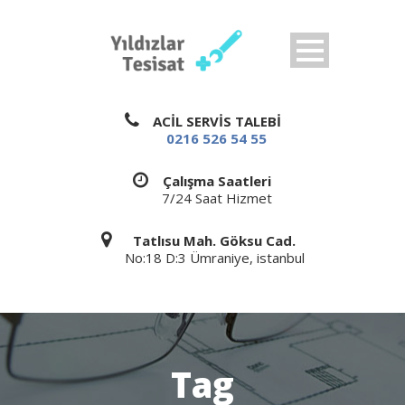
ACİL SERVİS TALEBİ
0216 526 54 55
Çalışma Saatleri
7/24 Saat Hizmet
Tatlısu Mah. Göksu Cad.
No:18 D:3 Ümraniye, istanbul
Tag