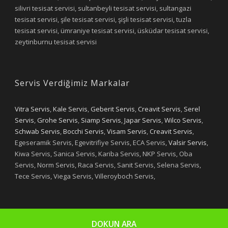
silivri tesisat servisi, sultanbeyli tesisat servisi, sultangazi
tesisat servisi, şile tesisat servisi, şişli tesisat servisi, tuzla
tesisat servisi, ümraniye tesisat servisi, üsküdar tesisat servisi,
zeytinburnu tesisat servisi
Servis Verdiğimiz Markalar
Vitra Servis
,
Kale Servis
,
Geberit Servis
,
Creavit Servis
,
Serel
Servis
,
Grohe Servis
,
Siamp Servis
,
Japar Servis
,
Wilco Servis
,
Schwab Servis
,
Bocchi Servis
,
Visam Servis
,
Creavit Servis
,
Egeseramik Servis, Egevitrifiye Servis, ECA Servis,
Valsir Servis
,
Kiwa Servis, Sanica Servis, Kariba Servis, NKP Servis, Oba
Servis, Norm Servis, Raca Servis, Sanit Servis, Selena Servis,
Tece Servis, Viega Servis, Villeroyboch Servis,
DOKUN ARA
Copyright 2019 - Yıldızlar Tesisat
Designed by Selim OYAN