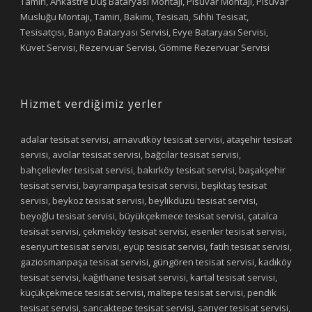
Tamiri, Ankastre Duş Bataryası Montajı, Pisuvar Montajı, Pisuvar
Musluğu Montajı, Tamiri, Bakımı, Tesisatı, Sıhhi Tesisat,
Tesisatçısı, Banyo Bataryası Servisi, Evye Bataryası Servisi,
Küvet Servisi, Rezervuar Servisi, Gömme Rezervuar Servisi
Hizmet verdiğimiz yerler
adalar tesisat servisi, arnavutköy tesisat servisi, ataşehir tesisat
servisi, avcılar tesisat servisi, bağcılar tesisat servisi,
bahçelievler tesisat servisi, bakırköy tesisat servisi, başakşehir
tesisat servisi, bayrampaşa tesisat servisi, beşiktaş tesisat
servisi, beykoz tesisat servisi, beylikdüzü tesisat servisi,
beyoğlu tesisat servisi, büyükçekmece tesisat servisi, çatalca
tesisat servisi, çekmeköy tesisat servisi, esenler tesisat servisi,
esenyurt tesisat servisi, eyüp tesisat servisi, fatih tesisat servisi,
gaziosmanpaşa tesisat servisi, güngören tesisat servisi, kadıköy
tesisat servisi, kağıthane tesisat servisi, kartal tesisat servisi,
küçükçekmece tesisat servisi, maltepe tesisat servisi, pendik
tesisat servisi, sancaktepe tesisat servisi, sarıyer tesisat servisi,