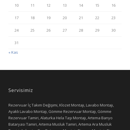
10
11
12
13
14
15
16
17
18
19
20
21
22
23
24
25
26
27
28
29
30
31
« Kas
Servisimiz
Rezervuar İç Takım Değişimi, Klozet Montajı, Lavabo Montajı,
Ayaklı Lavabo Montajı, Gömme Rezervuar Montajı, Gömme
Rezervuar Tamiri, Alaturka Hela Taşı Montajı, Artema Banyo
Bataryası Tamiri, Artema Musluk Tamiri, Artema Ara Musluk