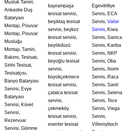
Musluk Tamiri,
bayrampaşa
Egevitrifiye
Ankastre Duş
tesisat servisi,
Servis, ECA
Bataryası
beşiktaş tesisat
Servis,
Valsir
Montajı, Pisuvar
servisi, beykoz
Servis
, Kiwa
Montajı, Pisuvar
tesisat servisi,
Servis, Sanica
Musluğu
beylikdüzü
Servis, Kariba
Montajı, Tamiri,
tesisat servisi,
Servis, NKP
Bakımı, Tesisatı,
beyoğlu tesisat
Servis, Oba
Sıhhi Tesisat,
servisi,
Servis, Norm
Tesisatçısı,
büyükçekmece
Servis, Raca
Banyo Bataryası
tesisat servisi,
Servis, Sanit
Servisi, Evye
çatalca tesisat
Servis, Selena
Bataryası
servisi,
Servis, Tece
Servisi, Küvet
çekmeköy
Servis, Viega
Servisi,
tesisat servisi,
Servis,
Rezervuar
esenler tesisat
Villeroyboch
Servisi, Gömme