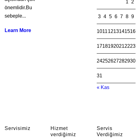
1
2
önemlidir.Bu
sebeple...
3
4
5
6
7
8
9
Learn More
10
11
12
13
14
15
16
17
18
19
20
21
22
23
24
25
26
27
28
29
30
31
« Kas
Servisimiz
Hizmet
Servis
verdiğimiz
Verdiğimiz