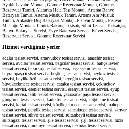
Ayaklı Lavabo Montajı, Gömme Rezervuar Montajı, Gömme
Rezervuar Tamiri, Alaturka Hela Taşı Montajı, Artema Banyo
Bataryası Tamiri, Artema Musluk Tamiri, Artema Ara Musluk
Tamiri, Ankastre Duş Bataryası Montajı, Pisuvar Montajı, Pisuvar
Musluğu Montajı, Tamiri, Bakımı, Tesisatı, Sıhhi Tesisat, Tesisatçısı,
Banyo Bataryası Servisi, Evye Bataryası Servisi, Küvet Servisi,
Rezervuar Servisi, Gömme Rezervuar Servisi
Hizmet verdiğimiz yerler
adalar tesisat servisi, arnavutköy tesisat servisi, ataşehir tesisat
servisi, avcılar tesisat servisi, bağcılar tesisat servisi, bahçelievler
tesisat servisi, bakırköy tesisat servisi, başakşehir tesisat servisi,
bayrampaşa tesisat servisi, beşiktaş tesisat servisi, beykoz tesisat
servisi, beylikdüzü tesisat servisi, beyoğlu tesisat servisi,
büyükçekmece tesisat servisi, çatalca tesisat servisi, çekmeköy
tesisat servisi, esenler tesisat servisi, esenyurt tesisat servisi, eyüp
tesisat servisi, fatih tesisat servisi, gaziosmanpaşa tesisat servisi,
güngören tesisat servisi, kadıköy tesisat servisi, kağıthane tesisat
servisi, kartal tesisat servisi, küçükçekmece tesisat servisi, maltepe
tesisat servisi, pendik tesisat servisi, sancaktepe tesisat servisi, sarıyer
tesisat servisi, silivri tesisat servisi, sultanbeyli tesisat servisi,
sultangazi tesisat servisi, şile tesisat servisi, şişli tesisat servisi, tuzla
tesisat servisi, ümraniye tesisat servisi, üsküdar tesisat servisi,