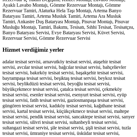
Ayaklı Lavabo Montajı, Gömme Rezervuar Montajı, Gömme
Rezervuar Tamiri, Alaturka Hela Taşı Montajı, Artema Banyo
Bataryası Tamiri, Artema Musluk Tamiri, Artema Ara Musluk
Tamiri, Ankastre Duş Bataryası Montajı, Pisuvar Montajı, Pisuvar
Musluğu Montajı, Tamiri, Bakımı, Tesisatı, Sıhhi Tesisat, Tesisatçısı,
Banyo Bataryası Servisi, Evye Bataryası Servisi, Küvet Servisi,
Rezervuar Servisi, Gömme Rezervuar Servisi
Hizmet verdiğimiz yerler
adalar tesisat servisi, arnavutköy tesisat servisi, ataşehir tesisat
servisi, avcılar tesisat servisi, bağcılar tesisat servisi, bahçelievler
tesisat servisi, bakırköy tesisat servisi, başakşehir tesisat servisi,
bayrampaşa tesisat servisi, beşiktaş tesisat servisi, beykoz tesisat
servisi, beylikdüzü tesisat servisi, beyoğlu tesisat servisi,
büyükçekmece tesisat servisi, çatalca tesisat servisi, çekmeköy
tesisat servisi, esenler tesisat servisi, esenyurt tesisat servisi, eyüp
tesisat servisi, fatih tesisat servisi, gaziosmanpaşa tesisat servisi,
güngören tesisat servisi, kadıköy tesisat servisi, kağıthane tesisat
servisi, kartal tesisat servisi, küçükçekmece tesisat servisi, maltepe
tesisat servisi, pendik tesisat servisi, sancaktepe tesisat servisi, sarıyer
tesisat servisi, silivri tesisat servisi, sultanbeyli tesisat servisi,
sultangazi tesisat servisi, şile tesisat servisi, şişli tesisat servisi, tuzla
tesisat servisi, ümraniye tesisat servisi, üsküdar tesisat servisi,