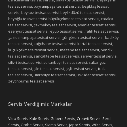
tesisat servisi, bayrampaşa tesisat servisi, beşiktaş tesisat
servisi, beykoz tesisat servisi, beylikdüzü tesisat servisi,
beyoğlu tesisat servisi, büyükçekmece tesisat servisi, çatalca
tesisat servisi, çekmeköy tesisat servisi, esenler tesisat servisi,
esenyurt tesisat servisi, eyüp tesisat servisi, fatih tesisat servisi,
gaziosmanpaşa tesisat servisi, güngören tesisat servisi, kadıköy
tesisat servisi, kağıthane tesisat servisi, kartal tesisat servisi,
küçükçekmece tesisat servisi, maltepe tesisat servisi, pendik
tesisat servisi, sancaktepe tesisat servisi, sarıyer tesisat servisi,
silivri tesisat servisi, sultanbeyli tesisat servisi, sultangazi
tesisat servisi, şile tesisat servisi, şişli tesisat servisi, tuzla
tesisat servisi, ümraniye tesisat servisi, üsküdar tesisat servisi,
zeytinburnu tesisat servisi
Servis Verdiğimiz Markalar
Vitra Servis
,
Kale Servis
,
Geberit Servis
,
Creavit Servis
,
Serel
Servis
,
Grohe Servis
,
Siamp Servis
,
Japar Servis
,
Wilco Servis
,