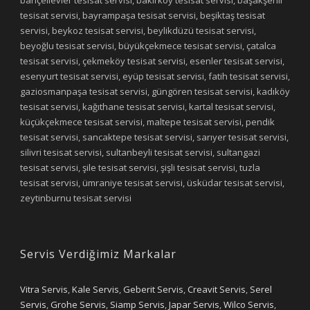
tesisat servisi, bayrampaşa tesisat servisi, beşiktaş tesisat
servisi, beykoz tesisat servisi, beylikdüzü tesisat servisi,
beyoğlu tesisat servisi, büyükçekmece tesisat servisi, çatalca
tesisat servisi, çekmeköy tesisat servisi, esenler tesisat servisi,
esenyurt tesisat servisi, eyüp tesisat servisi, fatih tesisat servisi,
gaziosmanpaşa tesisat servisi, güngören tesisat servisi, kadıköy
tesisat servisi, kağıthane tesisat servisi, kartal tesisat servisi,
küçükçekmece tesisat servisi, maltepe tesisat servisi, pendik
tesisat servisi, sancaktepe tesisat servisi, sarıyer tesisat servisi,
silivri tesisat servisi, sultanbeyli tesisat servisi, sultangazi
tesisat servisi, şile tesisat servisi, şişli tesisat servisi, tuzla
tesisat servisi, ümraniye tesisat servisi, üsküdar tesisat servisi,
zeytinburnu tesisat servisi
Servis Verdiğimiz Markalar
Vitra Servis
,
Kale Servis
,
Geberit Servis
,
Creavit Servis
,
Serel
Servis
,
Grohe Servis
,
Siamp Servis
,
Japar Servis
,
Wilco Servis
,