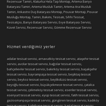
Rezervuar Tamiri, Alaturka Hela Taşı Montajı, Artema Banyo
Bataryası Tamiri, Artema Musluk Tamiri, Artema Ara Musluk
Tamiri, Ankastre Duş Bataryası Montajı, Pisuvar Montajı, Pisuvar
Musluğu Montajı, Tamiri, Bakımı, Tesisatı, Sıhhi Tesisat,
Tesisatçısı, Banyo Bataryası Servisi, Evye Bataryası Servisi,
Küvet Servisi, Rezervuar Servisi, Gömme Rezervuar Servisi
Hizmet verdiğimiz yerler
adalar tesisat servisi, arnavutköy tesisat servisi, ataşehir tesisat
servisi, avcılar tesisat servisi, bağcılar tesisat servisi,
bahçelievler tesisat servisi, bakırköy tesisat servisi, başakşehir
tesisat servisi, bayrampaşa tesisat servisi, beşiktaş tesisat
servisi, beykoz tesisat servisi, beylikdüzü tesisat servisi,
beyoğlu tesisat servisi, büyükçekmece tesisat servisi, çatalca
tesisat servisi, çekmeköy tesisat servisi, esenler tesisat servisi,
esenyurt tesisat servisi, eyüp tesisat servisi, fatih tesisat servisi,
gaziosmanpaşa tesisat servisi, güngören tesisat servisi, kadıköy
tesisat servisi, kağıthane tesisat servisi, kartal tesisat servisi,