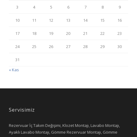
3
4
5
6
7
8
9
10
11
12
13
14
15
16
17
18
19
20
21
22
23
24
25
26
27
28
29
30
31
« Kas
Servisimiz
Rezervuar İç Takım Değişimi, Klozet Montajı, Lavabo Montajı,
Ayaklı Lavabo Montajı, Gömme Rezervuar Montajı, Gömme