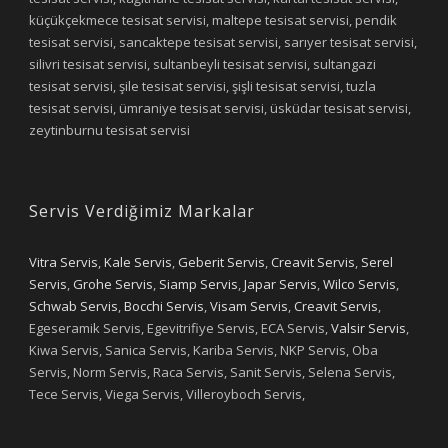
küçükçekmece tesisat servisi, maltepe tesisat servisi, pendik
tesisat servisi, sancaktepe tesisat servisi, sarıyer tesisat servisi,
silivri tesisat servisi, sultanbeyli tesisat servisi, sultangazi
tesisat servisi, şile tesisat servisi, şişli tesisat servisi, tuzla
tesisat servisi, ümraniye tesisat servisi, üsküdar tesisat servisi,
zeytinburnu tesisat servisi
Servis Verdiğimiz Markalar
Vitra Servis
,
Kale Servis
,
Geberit Servis
,
Creavit Servis
,
Serel
Servis
,
Grohe Servis
,
Siamp Servis
,
Japar Servis
,
Wilco Servis
,
Schwab Servis
,
Bocchi Servis
,
Visam Servis
,
Creavit Servis
,
Egeseramik Servis, Egevitrifiye Servis, ECA Servis,
Valsir Servis
,
Kiwa Servis, Sanica Servis, Kariba Servis, NKP Servis, Oba
Servis, Norm Servis, Raca Servis, Sanit Servis, Selena Servis,
Tece Servis, Viega Servis, Villeroyboch Servis,