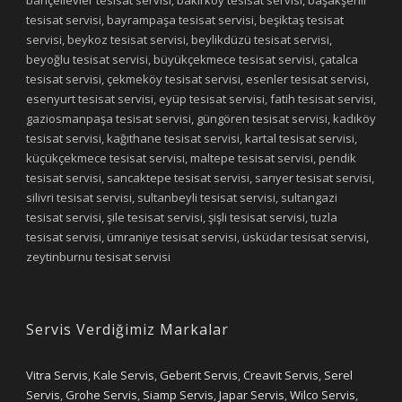
tesisat servisi, bayrampaşa tesisat servisi, beşiktaş tesisat
servisi, beykoz tesisat servisi, beylikdüzü tesisat servisi,
beyoğlu tesisat servisi, büyükçekmece tesisat servisi, çatalca
tesisat servisi, çekmeköy tesisat servisi, esenler tesisat servisi,
esenyurt tesisat servisi, eyüp tesisat servisi, fatih tesisat servisi,
gaziosmanpaşa tesisat servisi, güngören tesisat servisi, kadıköy
tesisat servisi, kağıthane tesisat servisi, kartal tesisat servisi,
küçükçekmece tesisat servisi, maltepe tesisat servisi, pendik
tesisat servisi, sancaktepe tesisat servisi, sarıyer tesisat servisi,
silivri tesisat servisi, sultanbeyli tesisat servisi, sultangazi
tesisat servisi, şile tesisat servisi, şişli tesisat servisi, tuzla
tesisat servisi, ümraniye tesisat servisi, üsküdar tesisat servisi,
zeytinburnu tesisat servisi
Servis Verdiğimiz Markalar
Vitra Servis
,
Kale Servis
,
Geberit Servis
,
Creavit Servis
,
Serel
Servis
,
Grohe Servis
,
Siamp Servis
,
Japar Servis
,
Wilco Servis
,