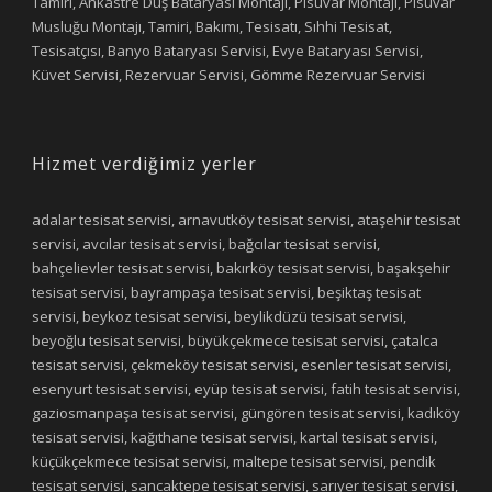
Tamiri, Ankastre Duş Bataryası Montajı, Pisuvar Montajı, Pisuvar
Musluğu Montajı, Tamiri, Bakımı, Tesisatı, Sıhhi Tesisat,
Tesisatçısı, Banyo Bataryası Servisi, Evye Bataryası Servisi,
Küvet Servisi, Rezervuar Servisi, Gömme Rezervuar Servisi
Hizmet verdiğimiz yerler
adalar tesisat servisi, arnavutköy tesisat servisi, ataşehir tesisat
servisi, avcılar tesisat servisi, bağcılar tesisat servisi,
bahçelievler tesisat servisi, bakırköy tesisat servisi, başakşehir
tesisat servisi, bayrampaşa tesisat servisi, beşiktaş tesisat
servisi, beykoz tesisat servisi, beylikdüzü tesisat servisi,
beyoğlu tesisat servisi, büyükçekmece tesisat servisi, çatalca
tesisat servisi, çekmeköy tesisat servisi, esenler tesisat servisi,
esenyurt tesisat servisi, eyüp tesisat servisi, fatih tesisat servisi,
gaziosmanpaşa tesisat servisi, güngören tesisat servisi, kadıköy
tesisat servisi, kağıthane tesisat servisi, kartal tesisat servisi,
küçükçekmece tesisat servisi, maltepe tesisat servisi, pendik
tesisat servisi, sancaktepe tesisat servisi, sarıyer tesisat servisi,