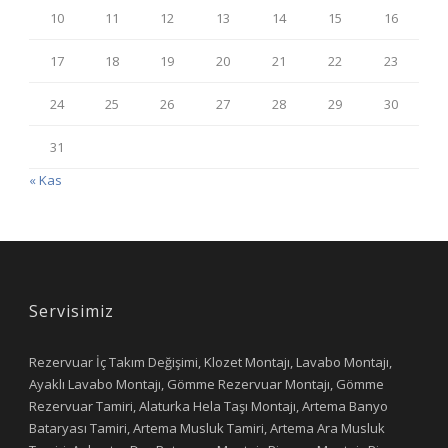
10
11
12
13
14
15
16
17
18
19
20
21
22
23
24
25
26
27
28
29
30
31
« Kas
Servisimiz
Rezervuar İç Takım Değişimi, Klozet Montajı, Lavabo Montajı,
Ayaklı Lavabo Montajı, Gömme Rezervuar Montajı, Gömme
Rezervuar Tamiri, Alaturka Hela Taşı Montajı, Artema Banyo
Bataryası Tamiri, Artema Musluk Tamiri, Artema Ara Musluk