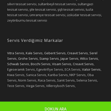
silivri tesisat servisi, sultanbeyli tesisat servisi, sultangazi
tesisat servisi, şile tesisat servisi, şişli tesisat servisi, tuzla
tesisat servisi, ümraniye tesisat servisi, üsküdar tesisat servisi,
zeytinburnu tesisat servisi
Servis Verdiğimiz Markalar
Vitra Servis
,
Kale Servis
,
Geberit Servis
,
Creavit Servis
,
Serel
Servis
,
Grohe Servis
,
Siamp Servis
,
Japar Servis
,
Wilco Servis
,
Schwab Servis
,
Bocchi Servis
,
Visam Servis
,
Creavit Servis
,
Egeseramik Servis, Egevitrifiye Servis, ECA Servis,
Valsir Servis
,
Kiwa Servis, Sanica Servis, Kariba Servis, NKP Servis, Oba
Servis, Norm Servis, Raca Servis, Sanit Servis, Selena Servis,
Tece Servis, Viega Servis, Villeroyboch Servis,
DOKUN ARA
Copyright 2019 - Yıldızlar Tesisat
Designed by Selim OYAN