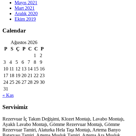
Mayıs 2021
Mart 2021
Aralık 2020
Ekim 2019
Calendar
Ağustos 2026
P
S
Ç
P
C
C
P
1
2
3
4
5
6
7
8
9
10
11
12
13
14
15
16
17
18
19
20
21
22
23
24
25
26
27
28
29
30
31
« Kas
Servisimiz
Rezervuar İç Takım Değişimi, Klozet Montajı, Lavabo Montajı,
Ayaklı Lavabo Montajı, Gömme Rezervuar Montajı, Gömme
Rezervuar Tamiri, Alaturka Hela Taşı Montajı, Artema Banyo
Bataryası Tamiri, Artema Musluk Tamiri, Artema Ara Musluk