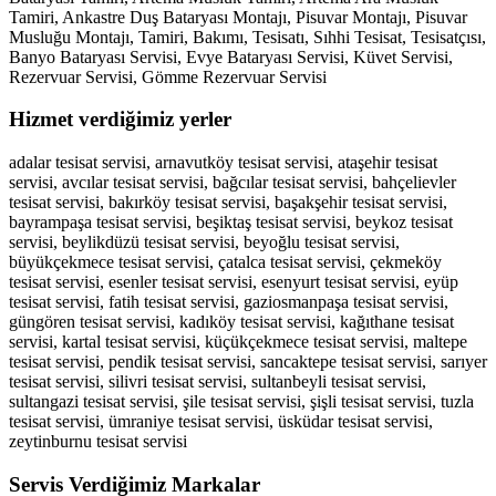
Tamiri, Ankastre Duş Bataryası Montajı, Pisuvar Montajı, Pisuvar
Musluğu Montajı, Tamiri, Bakımı, Tesisatı, Sıhhi Tesisat, Tesisatçısı,
Banyo Bataryası Servisi, Evye Bataryası Servisi, Küvet Servisi,
Rezervuar Servisi, Gömme Rezervuar Servisi
Hizmet verdiğimiz yerler
adalar tesisat servisi, arnavutköy tesisat servisi, ataşehir tesisat
servisi, avcılar tesisat servisi, bağcılar tesisat servisi, bahçelievler
tesisat servisi, bakırköy tesisat servisi, başakşehir tesisat servisi,
bayrampaşa tesisat servisi, beşiktaş tesisat servisi, beykoz tesisat
servisi, beylikdüzü tesisat servisi, beyoğlu tesisat servisi,
büyükçekmece tesisat servisi, çatalca tesisat servisi, çekmeköy
tesisat servisi, esenler tesisat servisi, esenyurt tesisat servisi, eyüp
tesisat servisi, fatih tesisat servisi, gaziosmanpaşa tesisat servisi,
güngören tesisat servisi, kadıköy tesisat servisi, kağıthane tesisat
servisi, kartal tesisat servisi, küçükçekmece tesisat servisi, maltepe
tesisat servisi, pendik tesisat servisi, sancaktepe tesisat servisi, sarıyer
tesisat servisi, silivri tesisat servisi, sultanbeyli tesisat servisi,
sultangazi tesisat servisi, şile tesisat servisi, şişli tesisat servisi, tuzla
tesisat servisi, ümraniye tesisat servisi, üsküdar tesisat servisi,
zeytinburnu tesisat servisi
Servis Verdiğimiz Markalar