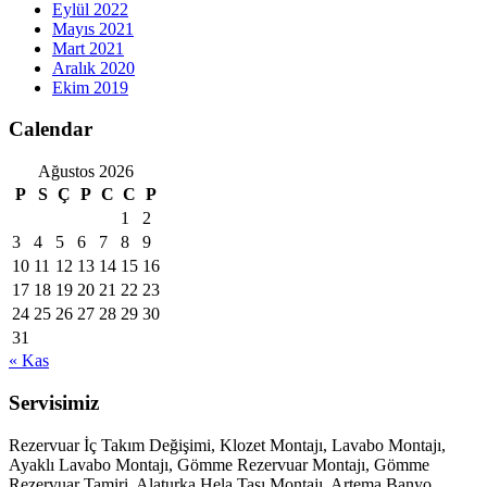
Eylül 2022
Mayıs 2021
Mart 2021
Aralık 2020
Ekim 2019
Calendar
Ağustos 2026
P
S
Ç
P
C
C
P
1
2
3
4
5
6
7
8
9
10
11
12
13
14
15
16
17
18
19
20
21
22
23
24
25
26
27
28
29
30
31
« Kas
Servisimiz
Rezervuar İç Takım Değişimi, Klozet Montajı, Lavabo Montajı,
Ayaklı Lavabo Montajı, Gömme Rezervuar Montajı, Gömme
Rezervuar Tamiri, Alaturka Hela Taşı Montajı, Artema Banyo