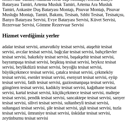
Bataryası Tamiri, Artema Musluk Tamiri, Artema Ara Musluk
Tamiri, Ankastre Duş Bataryası Montajı, Pisuvar Montajı, Pisuvar
Musluğu Montajı, Tamiri, Bakımı, Tesisatı, Sıhhi Tesisat, Tesisatçısı,
Banyo Bataryası Servisi, Evye Bataryası Servisi, Küvet Servisi,
Rezervuar Servisi, Gömme Rezervuar Servisi
Hizmet verdiğimiz yerler
adalar tesisat servisi, arnavutköy tesisat servisi, ataşehir tesisat
servisi, avcılar tesisat servisi, bağcılar tesisat servisi, bahçelievler
tesisat servisi, bakırköy tesisat servisi, başakşehir tesisat servisi,
bayrampaşa tesisat servisi, beşiktaş tesisat servisi, beykoz tesisat
servisi, beylikdüzü tesisat servisi, beyoğlu tesisat servisi,
büyükçekmece tesisat servisi, çatalca tesisat servisi, çekmeköy
tesisat servisi, esenler tesisat servisi, esenyurt tesisat servisi, eyüp
tesisat servisi, fatih tesisat servisi, gaziosmanpaşa tesisat servisi,
güngören tesisat servisi, kadıköy tesisat servisi, kağıthane tesisat
servisi, kartal tesisat servisi, küçükçekmece tesisat servisi, maltepe
tesisat servisi, pendik tesisat servisi, sancaktepe tesisat servisi, sarıyer
tesisat servisi, silivri tesisat servisi, sultanbeyli tesisat servisi,
sultangazi tesisat servisi, şile tesisat servisi, şişli tesisat servisi, tuzla
tesisat servisi, ümraniye tesisat servisi, üsküdar tesisat servisi,
zeytinburnu tesisat servisi