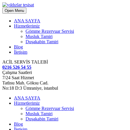
Open Menu
ANA SAYFA
Hizmetlerimiz
Gömme Rezervuar Servisi
Musluk Tamiri
Duşakabin Tamiri
Blog
İletişim
ACİL SERVİS TALEBİ
0216 526 54 55
Çalışma Saatleri
7/24 Saat Hizmet
Tatlısu Mah. Göksu Cad.
No:18 D:3 Ümraniye, istanbul
ANA SAYFA
Hizmetlerimiz
Gömme Rezervuar Servisi
Musluk Tamiri
Duşakabin Tamiri
Blog
İletişim