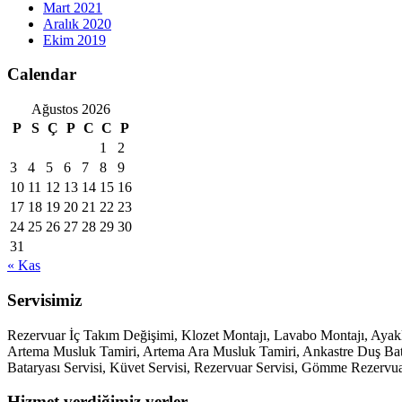
Mart 2021
Aralık 2020
Ekim 2019
Calendar
Ağustos 2026
P
S
Ç
P
C
C
P
1
2
3
4
5
6
7
8
9
10
11
12
13
14
15
16
17
18
19
20
21
22
23
24
25
26
27
28
29
30
31
« Kas
Servisimiz
Rezervuar İç Takım Değişimi, Klozet Montajı, Lavabo Montajı, Aya
Artema Musluk Tamiri, Artema Ara Musluk Tamiri, Ankastre Duş Batary
Bataryası Servisi, Küvet Servisi, Rezervuar Servisi, Gömme Rezervua
Hizmet verdiğimiz yerler