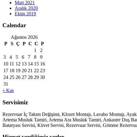
Mart 2021
Aralık 2020
Ekim 2019
Calendar
Ağustos 2026
P
S
Ç
P
C
C
P
1
2
3
4
5
6
7
8
9
10
11
12
13
14
15
16
17
18
19
20
21
22
23
24
25
26
27
28
29
30
31
« Kas
Servisimiz
Rezervuar İç Takım Değişimi, Klozet Montajı, Lavabo Montajı, Aya
Artema Musluk Tamiri, Artema Ara Musluk Tamiri, Ankastre Duş Batary
Bataryası Servisi, Küvet Servisi, Rezervuar Servisi, Gömme Rezervua
Hizmet verdiğimiz yerler