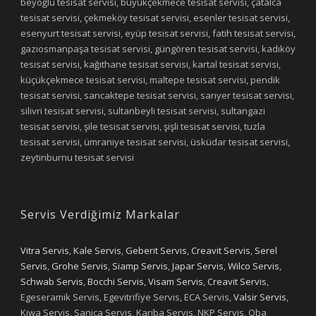
beyoğlu tesisat servisi, büyükçekmece tesisat servisi, çatalca
tesisat servisi, çekmeköy tesisat servisi, esenler tesisat servisi,
esenyurt tesisat servisi, eyüp tesisat servisi, fatih tesisat servisi,
gaziosmanpaşa tesisat servisi, güngören tesisat servisi, kadıköy
tesisat servisi, kağıthane tesisat servisi, kartal tesisat servisi,
küçükçekmece tesisat servisi, maltepe tesisat servisi, pendik
tesisat servisi, sancaktepe tesisat servisi, sarıyer tesisat servisi,
silivri tesisat servisi, sultanbeyli tesisat servisi, sultangazi
tesisat servisi, şile tesisat servisi, şişli tesisat servisi, tuzla
tesisat servisi, ümraniye tesisat servisi, üsküdar tesisat servisi,
zeytinburnu tesisat servisi
Servis Verdiğimiz Markalar
Vitra Servis
,
Kale Servis
,
Geberit Servis
,
Creavit Servis
,
Serel
Servis
,
Grohe Servis
,
Siamp Servis
,
Japar Servis
,
Wilco Servis
,
Schwab Servis
,
Bocchi Servis
,
Visam Servis
,
Creavit Servis
,
Egeseramik Servis, Egevitrifiye Servis, ECA Servis,
Valsir Servis
,
Kiwa Servis, Sanica Servis, Kariba Servis, NKP Servis, Oba